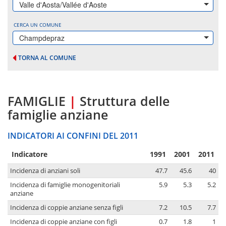
Valle d'Aosta/Vallée d'Aoste
CERCA UN COMUNE
Champdepraz
TORNA AL COMUNE
FAMIGLIE
|
Struttura delle
famiglie anziane
INDICATORI AI CONFINI DEL 2011
Indicatore
1991
2001
2011
Incidenza di anziani soli
47.7
45.6
40
Incidenza di famiglie monogenitoriali
5.9
5.3
5.2
anziane
Incidenza di coppie anziane senza figli
7.2
10.5
7.7
Incidenza di coppie anziane con figli
0.7
1.8
1