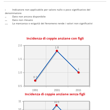
-
Indicatore non applicabile per valore nullo o poco significativo del
denominatore
..
Dato non ancora disponibile
...
Dato non rilevato
....
La mancanza o esiguità del fenomeno rende i valori non significativi
Incidenza di coppie anziane con figli
2.0
1.8
1.5
1
1.0
0.7
0.5
1991
2001
2011
Incidenza di coppie anziane senza figli
11
10.5
10