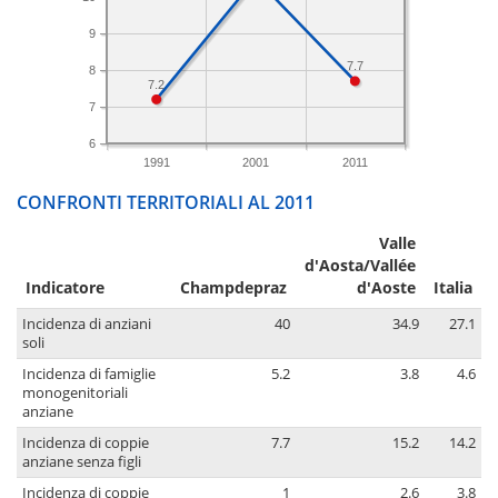
9
7.7
8
7.2
7
6
1991
2001
2011
CONFRONTI TERRITORIALI AL 2011
Valle
d'Aosta/Vallée
Indicatore
Champdepraz
d'Aoste
Italia
Incidenza di anziani
40
34.9
27.1
soli
Incidenza di famiglie
5.2
3.8
4.6
monogenitoriali
anziane
Incidenza di coppie
7.7
15.2
14.2
anziane senza figli
Incidenza di coppie
1
2.6
3.8