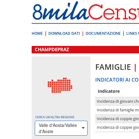
Vai
direttamente
a:
Contenuto
Ricerca
HOME
DOWNLOAD DATI
DOCUMENTAZIONE
LINKS 
.
CHAMPDEPRAZ
FAMIGLIE
|
INDICATORI AI CO
Indicatore
Incidenza di giovani ch
Incidenza di famiglie m
CERCA UN'ALTRA REGIONE
Incidenza di coppie giov
Valle d'Aosta/Vallée
Incidenza di coppie giov
d'Aoste