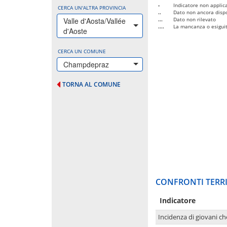
-
Indicatore non applica
CERCA UN'ALTRA PROVINCIA
..
Dato non ancora dispo
Valle d'Aosta/Vallée
...
Dato non rilevato
....
La mancanza o esiguità
d'Aoste
CERCA UN COMUNE
Champdepraz
TORNA AL COMUNE
CONFRONTI TERRI
Indicatore
Incidenza di giovani ch