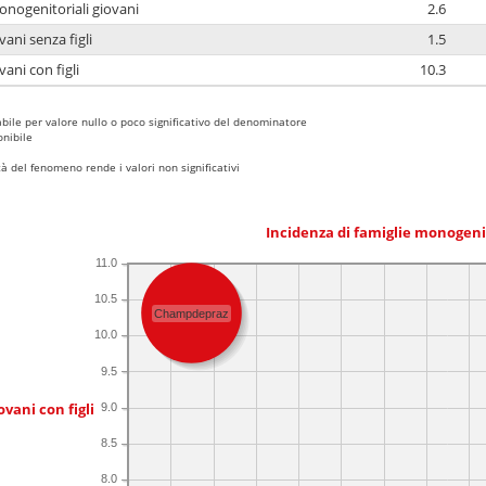
onogenitoriali giovani
2.6
ani senza figli
1.5
ani con figli
10.3
bile per valore nullo o poco significativo del denominatore
nibile
 del fenomeno rende i valori non significativi
Incidenza di famiglie monogeni
11.0
10.5
Champdepraz
10.0
9.5
ovani con figli
9.0
8.5
8.0