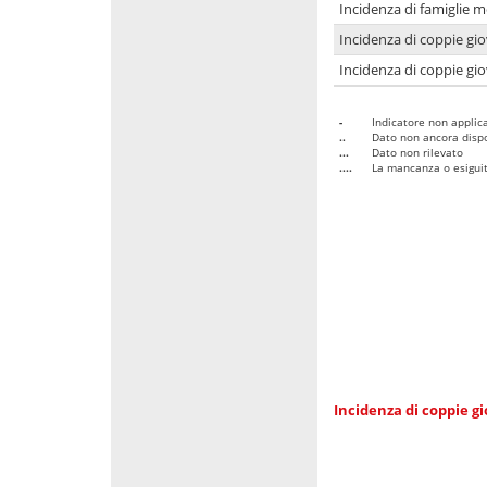
Incidenza di famiglie m
Incidenza di coppie giov
Incidenza di coppie giov
-
Indicatore non applica
..
Dato non ancora dispo
...
Dato non rilevato
....
La mancanza o esiguità
Incidenza di coppie gi