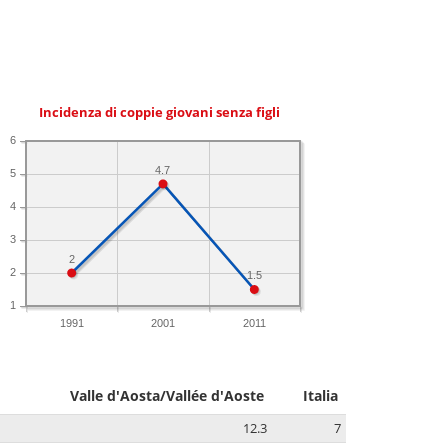
Incidenza di coppie giovani senza figli
6
4.7
5
4
3
2
2
1.5
1
1991
2001
2011
Valle d'Aosta/Vallée d'Aoste
Italia
12.3
7