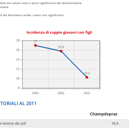
bile per valore nullo o poco significativo del denominatore
nibile
 del fenomeno rende i valori non significativi
Incidenza di coppie giovani con figli
18
17
15.8
16
14
12
10.3
10
8
1991
2001
2011
TORIALI AL 2011
Champdepraz
e vivono da soli
16.3