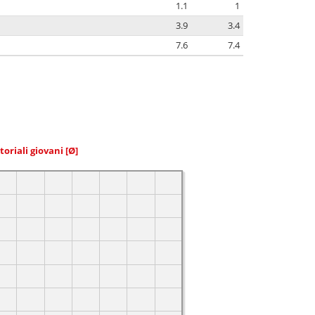
1.1
1
3.9
3.4
7.6
7.4
toriali giovani
[Ø]