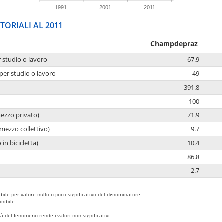
1991
2001
2011
TORIALI AL 2011
Champdepraz
r studio o lavoro
67.9
per studio o lavoro
49
e
391.8
100
mezzo privato)
71.9
mezzo collettivo)
9.7
 in bicicletta)
10.4
86.8
2.7
bile per valore nullo o poco significativo del denominatore
nibile
 del fenomeno rende i valori non significativi