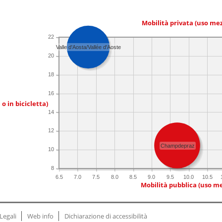
Mobilità privata (uso me
22
Valle d'Aosta/Vallée d'Aoste
20
18
16
 o in bicicletta)
14
12
Champdepraz
10
8
6.5
7.0
7.5
8.0
8.5
9.0
9.5
10.0
10.5
Mobilità pubblica (uso me
Legali
Web info
Dichiarazione di accessibilità