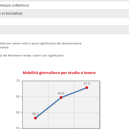
mezzo collettivo)
 in bicicletta)
bile per valore nullo o poco significativo del denominatore
nibile
 del fenomeno rende i valori non significativi
Mobilità giornaliera per studio o lavoro
70
67.9
64.8
65
60
58.3
55