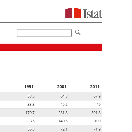
1991
2001
2011
58.3
64.8
67.9
33.3
45.2
49
170.7
281.8
391.8
75
140.5
100
55.3
72.1
71.9