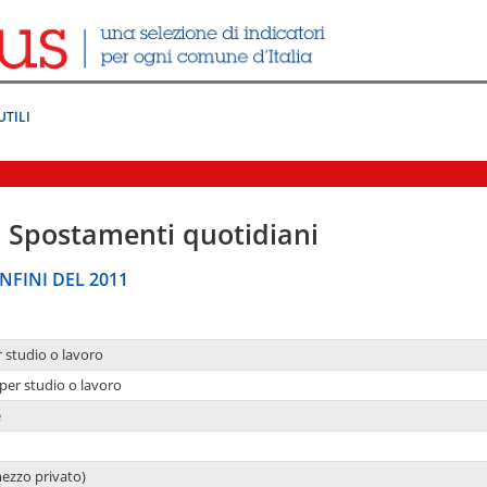
UTILI
|
Spostamenti quotidiani
NFINI DEL 2011
r studio o lavoro
per studio o lavoro
e
mezzo privato)