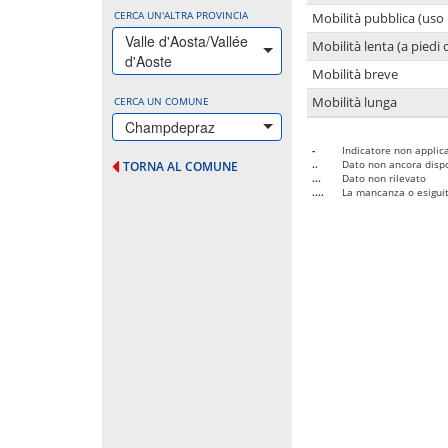
CERCA UN'ALTRA PROVINCIA
Mobilità pubblica (uso 
Valle d'Aosta/Vallée
Mobilità lenta (a piedi o
d'Aoste
Mobilità breve
CERCA UN COMUNE
Mobilità lunga
Champdepraz
-
Indicatore non applica
..
Dato non ancora dispo
TORNA AL COMUNE
...
Dato non rilevato
....
La mancanza o esiguità