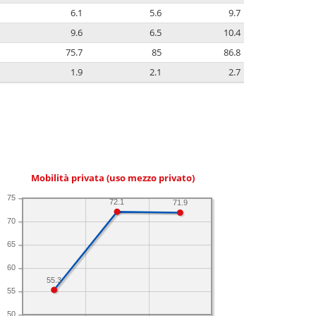
6.1
5.6
9.7
9.6
6.5
10.4
75.7
85
86.8
1.9
2.1
2.7
Mobilità privata (uso mezzo privato)
75
72.1
71.9
70
65
60
55.3
55
50