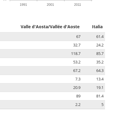
1991
2001
2011
Valle d'Aosta/Vallée d'Aoste
Italia
67
61.4
32.7
24.2
118.7
85.7
53.2
35.2
67.2
64.3
7.3
13.4
20.9
19.1
89
81.4
2.2
5