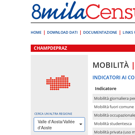
Vai
direttamente
a:
Contenuto
Ricerca
HOME
DOWNLOAD DATI
DOCUMENTAZIONE
LINKS 
.
CHAMPDEPRAZ
MOBILITÀ
INDICATORI AI CO
Indicatore
Mobilità giornaliera pe
Mobilità fuori comune 
CERCA UN'ALTRA REGIONE
Mobilità occupazional
Valle d'Aosta/Vallée
Mobilità studentesca
d'Aoste
Mobilità privata (uso 