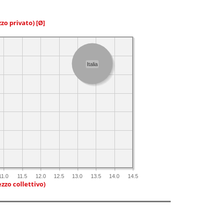
zzo privato)
[Ø]
Italia
11.0
11.5
12.0
12.5
13.0
13.5
14.0
14.5
zzo collettivo)