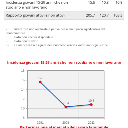
Incidenza giovani 15-29 anni che non
15.6
10.3
10.8
studiano e non lavorano
Rapporto giovani attivi e non attivi
205.7
120.7
103.3
-
Indicatore non applicabile per valore nullo o poco significativo del
denominatore
..
Dato non ancora disponibile
...
Dato non rilevato
....
La mancanza o esiguità del fenomeno rende i valori non significativi
Incidenza giovani 15-29 anni che non studiano e non lavorano
18
15.6
16
14
12
10.8
10.3
10
8
1991
2001
2011
Partecipazione al mercato del lavoro femminile