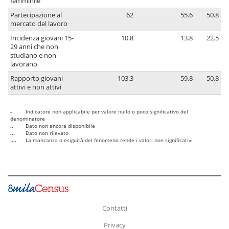
femminile
Partecipazione al
62
55.6
50.8
mercato del lavoro
Incidenza giovani 15-
10.8
13.8
22.5
29 anni che non
studiano e non
lavorano
Rapporto giovani
103.3
59.8
50.8
attivi e non attivi
-
Indicatore non applicabile per valore nullo o poco significativo del
denominatore
..
Dato non ancora disponibile
...
Dato non rilevato
....
La mancanza o esiguità del fenomeno rende i valori non significativi
Contatti
Privacy