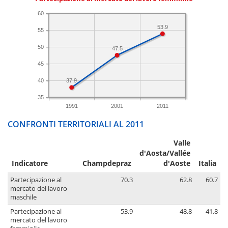
60
53.9
55
50
47.5
45
40
37.9
35
1991
2001
2011
CONFRONTI TERRITORIALI AL 2011
Valle
d'Aosta/Vallée
Indicatore
Champdepraz
d'Aoste
Italia
Partecipazione al
70.3
62.8
60.7
mercato del lavoro
maschile
Partecipazione al
53.9
48.8
41.8
mercato del lavoro