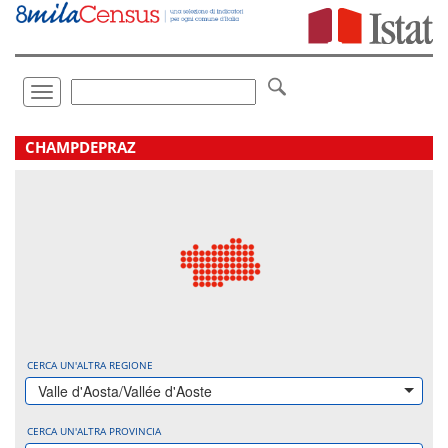
Vai
direttamente
a:
Contenuto
Ricerca
Toggle
navigation
.
CHAMPDEPRAZ
CERCA UN'ALTRA REGIONE
Valle d'Aosta/Vallée d'Aoste
CERCA UN'ALTRA PROVINCIA