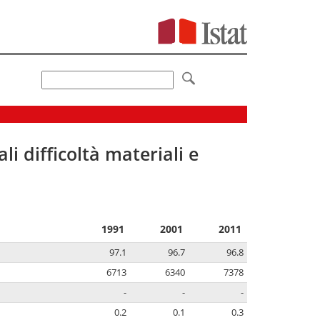
li difficoltà materiali e
1991
2001
2011
97.1
96.7
96.8
6713
6340
7378
-
-
-
0.2
0.1
0.3