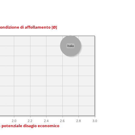
condizione di affollamento
[Ø]
Italia
8
2.0
2.2
2.4
2.6
2.8
3.0
n potenziale disagio economico