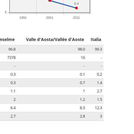
6.4
5
1991
2001
2011
Anselme
Valle d'Aosta/Vallée d'Aoste
Italia
96.8
98.0
99.3
7378
16
-
-
-
-
0.3
0.1
0.2
0.3
0.7
1.4
1.1
1
2.7
2
1.2
1.5
6.4
8.3
12.3
2.7
2.8
3