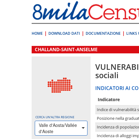
Vai
direttamente
a:
Contenuto
Ricerca
HOME
DOWNLOAD DATI
DOCUMENTAZIONE
LINKS 
.
CHALLAND-SAINT-ANSELME
VULNERABI
sociali
INDICATORI AI CO
Indicatore
Indice di vulnerabilità 
CERCA UN'ALTRA REGIONE
Posizione nella graduat
Valle d'Aosta/Vallée
Incidenza di popolazio
d'Aoste
Incidenza di alloggi im