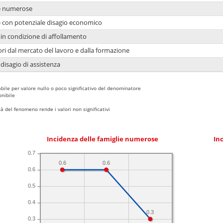
ie numerose
ie con potenziale disagio economico
in condizione di affollamento
ori dal mercato del lavoro e dalla formazione
 disagio di assistenza
bile per valore nullo o poco significativo del denominatore
nibile
 del fenomeno rende i valori non significativi
Incidenza delle famiglie numerose
Inc
0.7
0.6
0.6
0.6
0.5
0.4
0.3
0.3