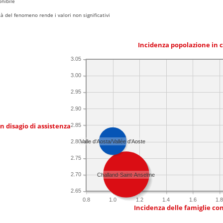
nibile
 del fenomeno rende i valori non significativi
Incidenza popolazione in 
3.05
3.00
2.95
2.90
in disagio di assistenza
2.85
2.80
Valle d'Aosta/Vallée d'Aoste
2.75
2.70
Challand-Saint-Anselme
2.65
0.8
1.0
1.2
1.4
1.6
1.
Incidenza delle famiglie co