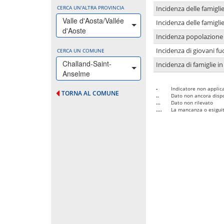
CERCA UN'ALTRA PROVINCIA
Incidenza delle famigl
Valle d'Aosta/Vallée
Incidenza delle famigl
d'Aoste
Incidenza popolazione 
Incidenza di giovani fu
CERCA UN COMUNE
Challand-Saint-
Incidenza di famiglie in
Anselme
-
Indicatore non applica
TORNA AL COMUNE
..
Dato non ancora dispo
...
Dato non rilevato
....
La mancanza o esiguità