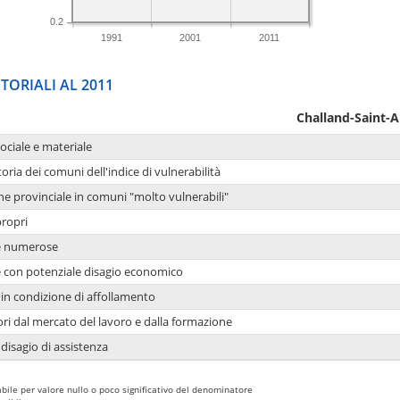
0.2
1991
2001
2011
TORIALI AL 2011
Challand-Saint-
sociale e materiale
oria dei comuni dell'indice di vulnerabilità
ne provinciale in comuni "molto vulnerabili"
propri
ie numerose
ie con potenziale disagio economico
in condizione di affollamento
ori dal mercato del lavoro e dalla formazione
 disagio di assistenza
bile per valore nullo o poco significativo del denominatore