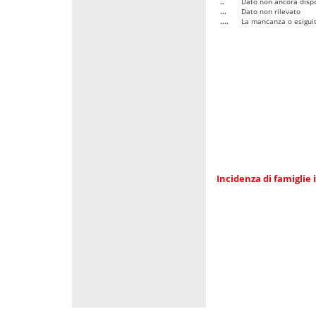
..
Dato non ancora dispo
...
Dato non rilevato
....
La mancanza o esiguità
Incidenza di famiglie 