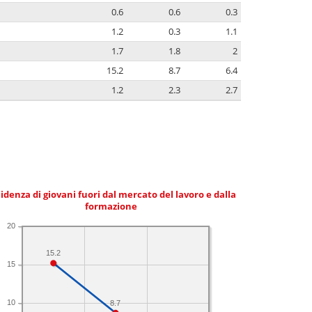
0.6
0.6
0.3
1.2
0.3
1.1
1.7
1.8
2
15.2
8.7
6.4
1.2
2.3
2.7
idenza di giovani fuori dal mercato del lavoro e dalla
formazione
20
15.2
15
10
8.7