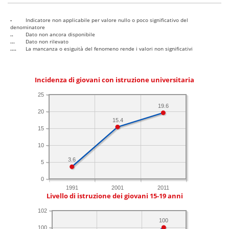
-
Indicatore non applicabile per valore nullo o poco significativo del
denominatore
..
Dato non ancora disponibile
...
Dato non rilevato
....
La mancanza o esiguità del fenomeno rende i valori non significativi
Incidenza di giovani con istruzione universitaria
25
19.6
20
15.4
15
10
3.6
5
0
1991
2001
2011
Livello di istruzione dei giovani 15-19 anni
102
100
100