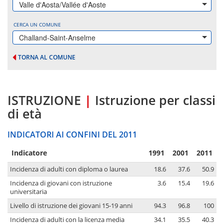
Valle d'Aosta/Vallée d'Aoste
CERCA UN COMUNE
Challand-Saint-Anselme
TORNA AL COMUNE
ISTRUZIONE
|
Istruzione per classi
di età
INDICATORI AI CONFINI DEL 2011
Indicatore
1991
2001
2011
Incidenza di adulti con diploma o laurea
18.6
37.6
50.9
Incidenza di giovani con istruzione
3.6
15.4
19.6
universitaria
Livello di istruzione dei giovani 15-19 anni
94.3
96.8
100
Incidenza di adulti con la licenza media
34.1
35.5
40.3