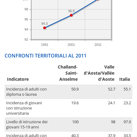
98
96.8
96
94.3
94
92
1991
2001
2011
CONFRONTI TERRITORIALI AL 2011
Challand-
Valle
Saint-
d'Aosta/Vallée
Indicatore
Anselme
d'Aoste
Italia
Incidenza di adulti con
50.9
52.7
55.1
diploma o laurea
Incidenza di giovani
19.6
24.1
23.2
con istruzione
universitaria
Livello di istruzione dei
100
98
97.9
giovani 15-19 anni
Incidenza di adulti con
40.3
37.9
33.5