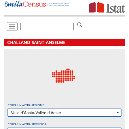
Vai
direttamente
a:
Contenuto
Ricerca
Toggle
navigation
.
CHALLAND-SAINT-ANSELME
CERCA UN'ALTRA REGIONE
Valle d'Aosta/Vallée d'Aoste
CERCA UN'ALTRA PROVINCIA