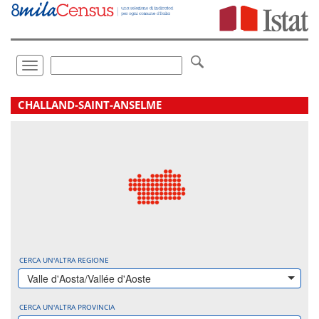
Vai
direttamente
a:
Contenuto
Ricerca
Toggle
navigation
.
CHALLAND-SAINT-ANSELME
CERCA UN'ALTRA REGIONE
Valle d'Aosta/Vallée d'Aoste
CERCA UN'ALTRA PROVINCIA