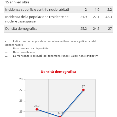
15 anni ed oltre
Incidenza superficie centri e nuclei abitati
2
1.9
2.2
Incidenza della popolazione residente nei
31.9
27.1
43.3
nuclei e case sparse
Densità demografica
25.2
24.5
27
-
Indicatore non applicabile per valore nullo o poco significativo del
denominatore
..
Dato non ancora disponibile
...
Dato non rilevato
....
La mancanza o esiguità del fenomeno rende i valori non significativi
Densità demografica
28
27
27
26
25.2
25
24.5