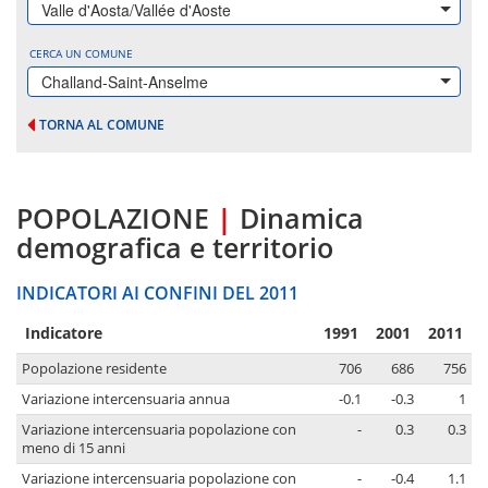
Valle d'Aosta/Vallée d'Aoste
CERCA UN COMUNE
Challand-Saint-Anselme
TORNA AL COMUNE
POPOLAZIONE
|
Dinamica
demografica e territorio
INDICATORI AI CONFINI DEL 2011
Indicatore
1991
2001
2011
Popolazione residente
706
686
756
Variazione intercensuaria annua
-0.1
-0.3
1
Variazione intercensuaria popolazione con
-
0.3
0.3
meno di 15 anni
Variazione intercensuaria popolazione con
-
-0.4
1.1