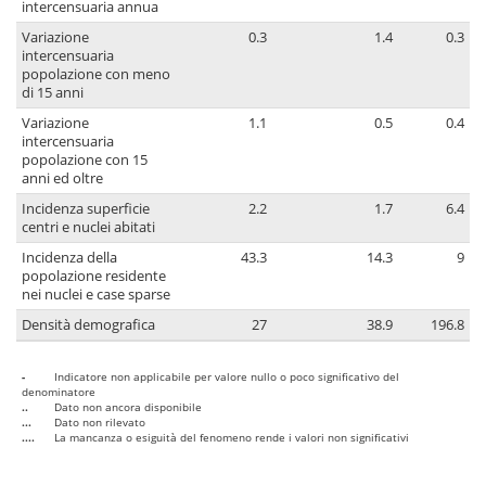
intercensuaria annua
Variazione
0.3
1.4
0.3
intercensuaria
popolazione con meno
di 15 anni
Variazione
1.1
0.5
0.4
intercensuaria
popolazione con 15
anni ed oltre
Incidenza superficie
2.2
1.7
6.4
centri e nuclei abitati
Incidenza della
43.3
14.3
9
popolazione residente
nei nuclei e case sparse
Densità demografica
27
38.9
196.8
-
Indicatore non applicabile per valore nullo o poco significativo del
denominatore
..
Dato non ancora disponibile
...
Dato non rilevato
....
La mancanza o esiguità del fenomeno rende i valori non significativi