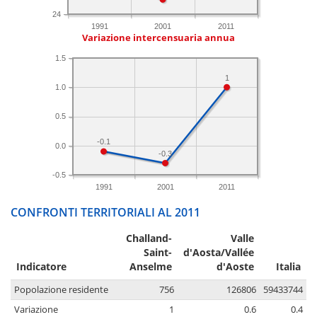
24
1991
2001
2011
Variazione intercensuaria annua
1.5
1
1.0
0.5
-0.1
0.0
-0.3
-0.5
1991
2001
2011
CONFRONTI TERRITORIALI AL 2011
Challand-
Valle
Saint-
d'Aosta/Vallée
Indicatore
Anselme
d'Aoste
Italia
Popolazione residente
756
126806
59433744
Variazione
1
0.6
0.4