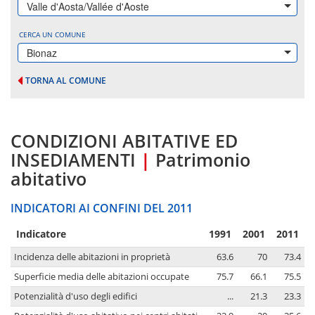
Valle d'Aosta/Vallée d'Aoste
CERCA UN COMUNE
Bionaz
TORNA AL COMUNE
CONDIZIONI ABITATIVE ED
INSEDIAMENTI
|
Patrimonio
abitativo
INDICATORI AI CONFINI DEL 2011
Indicatore
1991
2001
2011
Incidenza delle abitazioni in proprietà
63.6
70
73.4
Superficie media delle abitazioni occupate
75.7
66.1
75.5
Potenzialità d'uso degli edifici
...
21.3
23.3