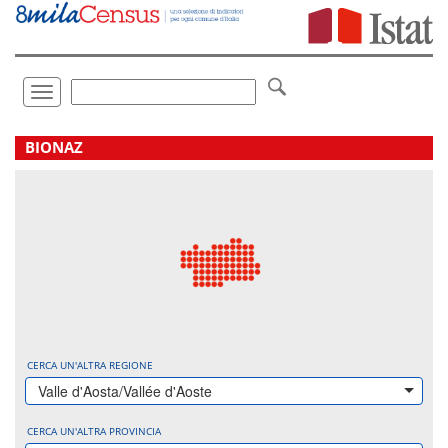
Vai
direttamente
a:
Contenuto
Ricerca
Toggle
navigation
.
BIONAZ
CERCA UN'ALTRA REGIONE
Valle d'Aosta/Vallée d'Aoste
CERCA UN'ALTRA PROVINCIA