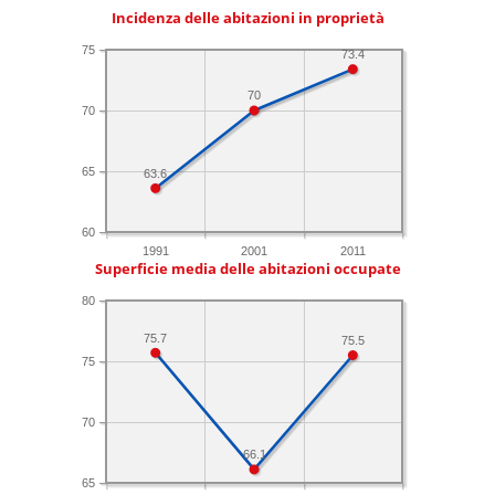
Incidenza delle abitazioni in proprietà
75
73.4
70
70
65
63.6
60
1991
2001
2011
Superficie media delle abitazioni occupate
80
75.7
75.5
75
70
66.1
65