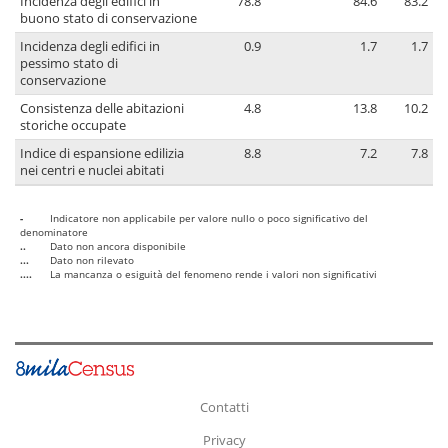
Incidenza degli edifici in
78.8
84.6
83.2
buono stato di conservazione
Incidenza degli edifici in
0.9
1.7
1.7
pessimo stato di
conservazione
Consistenza delle abitazioni
4.8
13.8
10.2
storiche occupate
Indice di espansione edilizia
8.8
7.2
7.8
nei centri e nuclei abitati
-
Indicatore non applicabile per valore nullo o poco significativo del
denominatore
..
Dato non ancora disponibile
...
Dato non rilevato
....
La mancanza o esiguità del fenomeno rende i valori non significativi
Contatti
Privacy