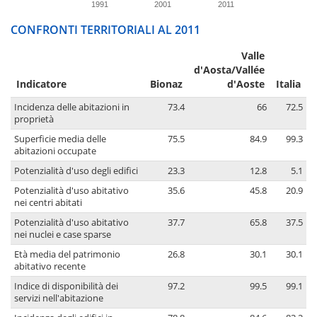
1991
2001
2011
CONFRONTI TERRITORIALI AL 2011
Valle
d'Aosta/Vallée
Indicatore
Bionaz
d'Aoste
Italia
Incidenza delle abitazioni in
73.4
66
72.5
proprietà
Superficie media delle
75.5
84.9
99.3
abitazioni occupate
Potenzialità d'uso degli edifici
23.3
12.8
5.1
Potenzialità d'uso abitativo
35.6
45.8
20.9
nei centri abitati
Potenzialità d'uso abitativo
37.7
65.8
37.5
nei nuclei e case sparse
Età media del patrimonio
26.8
30.1
30.1
abitativo recente
Indice di disponibilità dei
97.2
99.5
99.1
servizi nell'abitazione