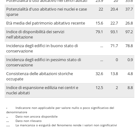
Potenzialità d'uso abitativo nei centri abitati
23.9
20
35.6
Potenzialità d'uso abitativo nei nuclei e case
22
20.4
37.7
sparse
Età media del patrimonio abitativo recente
15.6
22.7
26.8
Indice di disponibilità dei servizi
79.1
93.1
97.2
nell'abitazione
Incidenza degli edifici in buono stato di
...
71.7
78.8
conservazione
Incidenza degli edifici in pessimo stato di
...
0
0.9
conservazione
Consistenza delle abitazioni storiche
32.6
13.8
4.8
occupate
Indice di espansione edilizia nei centri e
12.5
2
8.8
nuclei abitati
-
Indicatore non applicabile per valore nullo o poco significativo del
denominatore
..
Dato non ancora disponibile
...
Dato non rilevato
....
La mancanza o esiguità del fenomeno rende i valori non significativi