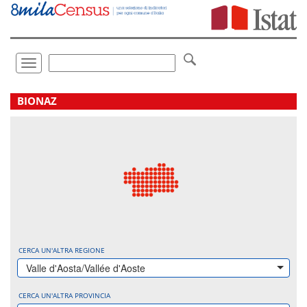
Vai
direttamente
a:
Contenuto
Ricerca
Toggle
navigation
.
BIONAZ
CERCA UN'ALTRA REGIONE
Valle d'Aosta/Vallée d'Aoste
CERCA UN'ALTRA PROVINCIA