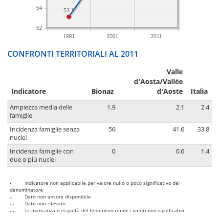
54
53.1
52
1991
2001
2011
CONFRONTI TERRITORIALI AL 2011
Valle
d'Aosta/Vallée
Indicatore
Bionaz
d'Aoste
Italia
Ampiezza media delle
1.9
2.1
2.4
famiglie
Incidenza famiglie senza
56
41.6
33.8
nuclei
Incidenza famiglie con
0
0.6
1.4
due o più nuclei
-
Indicatore non applicabile per valore nullo o poco significativo del
denominatore
..
Dato non ancora disponibile
...
Dato non rilevato
....
La mancanza o esiguità del fenomeno rende i valori non significativi