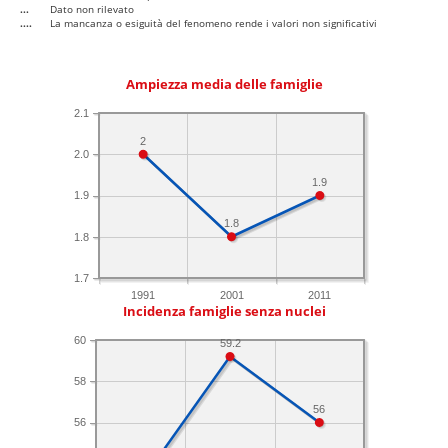
...
Dato non rilevato
....
La mancanza o esiguità del fenomeno rende i valori non significativi
Ampiezza media delle famiglie
2.1
2
2.0
1.9
1.9
1.8
1.8
1.7
1991
2001
2011
Incidenza famiglie senza nuclei
60
59.2
58
56
56