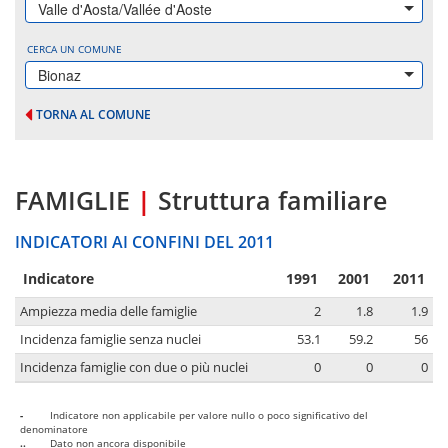
Valle d'Aosta/Vallée d'Aoste
CERCA UN COMUNE
Bionaz
TORNA AL COMUNE
FAMIGLIE
|
Struttura familiare
INDICATORI AI CONFINI DEL 2011
Indicatore
1991
2001
2011
Ampiezza media delle famiglie
2
1.8
1.9
Incidenza famiglie senza nuclei
53.1
59.2
56
Incidenza famiglie con due o più nuclei
0
0
0
-
Indicatore non applicabile per valore nullo o poco significativo del
denominatore
..
Dato non ancora disponibile