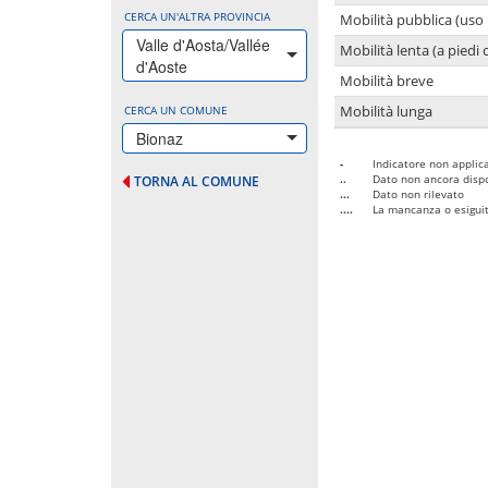
CERCA UN'ALTRA PROVINCIA
Mobilità pubblica (uso 
Valle d'Aosta/Vallée
Mobilità lenta (a piedi o
d'Aoste
Mobilità breve
CERCA UN COMUNE
Mobilità lunga
Bionaz
-
Indicatore non applica
..
Dato non ancora dispo
TORNA AL COMUNE
...
Dato non rilevato
....
La mancanza o esiguità