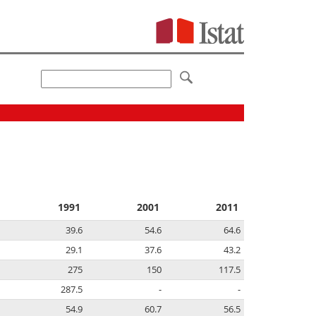
1991
2001
2011
39.6
54.6
64.6
29.1
37.6
43.2
275
150
117.5
287.5
-
-
54.9
60.7
56.5