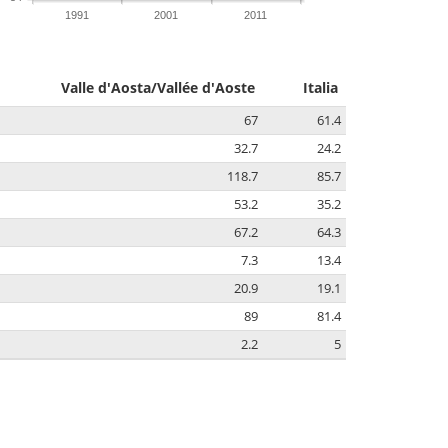
1991
2001
2011
Valle d'Aosta/Vallée d'Aoste
Italia
67
61.4
32.7
24.2
118.7
85.7
53.2
35.2
67.2
64.3
7.3
13.4
20.9
19.1
89
81.4
2.2
5