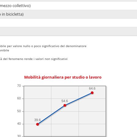
mezzo collettivo)
 in bicicletta)
bile per valore nullo o poco significativo del denominatore
nibile
 del fenomeno rende i valori non significativi
Mobilità giornaliera per studio o lavoro
70
64.6
60
54.6
50
39.6
40
30