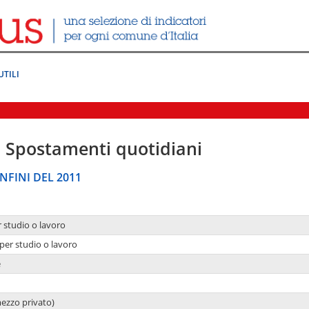
UTILI
|
Spostamenti quotidiani
NFINI DEL 2011
r studio o lavoro
per studio o lavoro
e
mezzo privato)