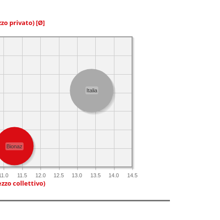
zzo privato)
[Ø]
Italia
Bionaz
11.0
11.5
12.0
12.5
13.0
13.5
14.0
14.5
zzo collettivo)