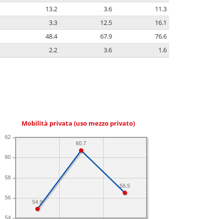
13.2
3.6
11.3
3.3
12.5
16.1
48.4
67.9
76.6
2.2
3.6
1.6
Mobilità privata (uso mezzo privato)
62
60.7
60
58
56.5
56
54.9
54