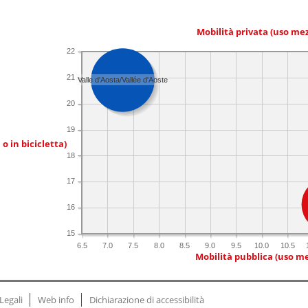
Mobilità privata (uso me
22
21
Valle d'Aosta/Vallée d'Aoste
20
19
 o in bicicletta)
18
17
16
15
6.5
7.0
7.5
8.0
8.5
9.0
9.5
10.0
10.5
Mobilità pubblica (uso me
Legali
Web info
Dichiarazione di accessibilità