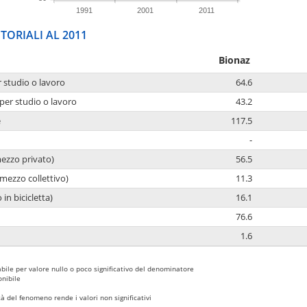
1991
2001
2011
TORIALI AL 2011
Bionaz
r studio o lavoro
64.6
per studio o lavoro
43.2
e
117.5
-
mezzo privato)
56.5
mezzo collettivo)
11.3
 in bicicletta)
16.1
76.6
1.6
bile per valore nullo o poco significativo del denominatore
nibile
 del fenomeno rende i valori non significativi