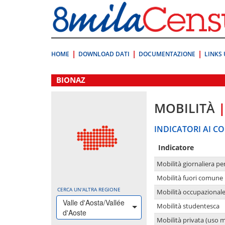
Vai
direttamente
a:
Contenuto
Ricerca
HOME
DOWNLOAD DATI
DOCUMENTAZIONE
LINKS 
.
BIONAZ
MOBILITÀ
INDICATORI AI CO
Indicatore
Mobilità giornaliera pe
Mobilità fuori comune 
CERCA UN'ALTRA REGIONE
Mobilità occupazional
Valle d'Aosta/Vallée
Mobilità studentesca
d'Aoste
Mobilità privata (uso 