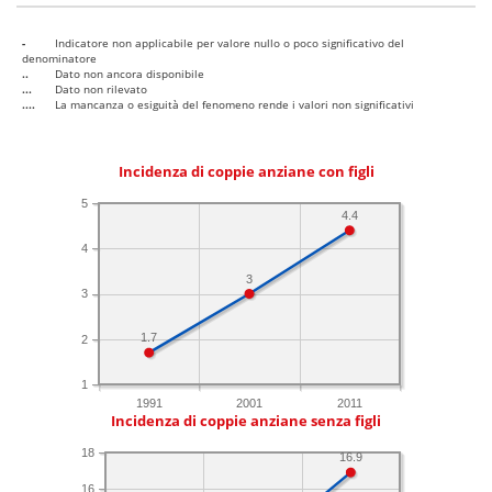
-
Indicatore non applicabile per valore nullo o poco significativo del
denominatore
..
Dato non ancora disponibile
...
Dato non rilevato
....
La mancanza o esiguità del fenomeno rende i valori non significativi
Incidenza di coppie anziane con figli
5
4.4
4
3
3
1.7
2
1
1991
2001
2011
Incidenza di coppie anziane senza figli
18
16.9
16