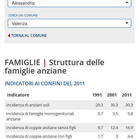
Alessandria
CERCA UN COMUNE
Valenza
TORNA AL COMUNE
FAMIGLIE
|
Struttura delle
famiglie anziane
INDICATORI AI CONFINI DEL 2011
Indicatore
1991
2001
2011
Incidenza di anziani soli
29.3
30.3
30.3
Incidenza di famiglie monogenitoriali
3.7
3.5
5.8
anziane
Incidenza di coppie anziane senza figli
9.7
12.4
16.9
Incidenza di coppie anziane con figli
1.7
3
4.4