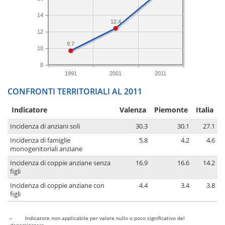
14
12.4
12
9.7
10
8
1991
2001
2011
CONFRONTI TERRITORIALI AL 2011
Indicatore
Valenza
Piemonte
Italia
Incidenza di anziani soli
30.3
30.1
27.1
Incidenza di famiglie
5.8
4.2
4.6
monogenitoriali anziane
Incidenza di coppie anziane senza
16.9
16.6
14.2
figli
Incidenza di coppie anziane con
4.4
3.4
3.8
figli
-
Indicatore non applicabile per valore nullo o poco significativo del