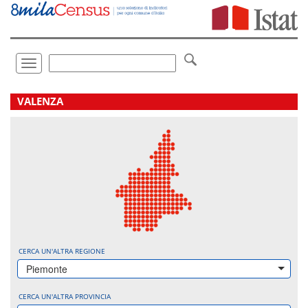
Vai
direttamente
a:
Contenuto
Ricerca
Toggle
navigation
.
VALENZA
CERCA UN'ALTRA REGIONE
Piemonte
CERCA UN'ALTRA PROVINCIA