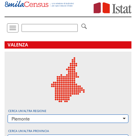
Vai
direttamente
a:
Contenuto
Ricerca
Toggle
navigation
.
VALENZA
CERCA UN'ALTRA REGIONE
Piemonte
CERCA UN'ALTRA PROVINCIA