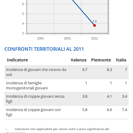
6
5
3.8
4
3
1991
2001
2011
CONFRONTI TERRITORIALI AL 2011
Indicatore
Valenza
Piemonte
Italia
Incidenza di giovani che vivono da
9.7
8.3
7
soli
Incidenza di famiglie
1
1
1
monogenitoriali giovani
Incidenza di coppie giovani senza
3.8
4.1
3.4
figli
Incidenza di coppie giovani con
5.8
6.6
7.4
figli
-
Indicatore non applicabile per valore nullo o poco significativo del