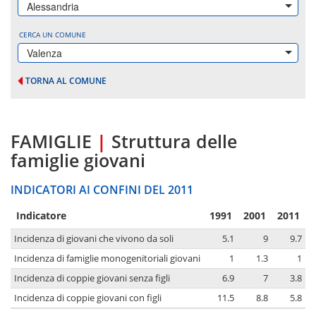
Alessandria
CERCA UN COMUNE
Valenza
TORNA AL COMUNE
FAMIGLIE
|
Struttura delle
famiglie giovani
INDICATORI AI CONFINI DEL 2011
Indicatore
1991
2001
2011
Incidenza di giovani che vivono da soli
5.1
9
9.7
Incidenza di famiglie monogenitoriali giovani
1
1.3
1
Incidenza di coppie giovani senza figli
6.9
7
3.8
Incidenza di coppie giovani con figli
11.5
8.8
5.8