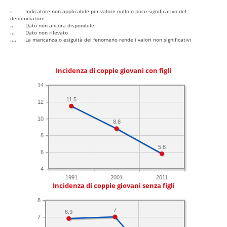
-
Indicatore non applicabile per valore nullo o poco significativo del
denominatore
..
Dato non ancora disponibile
...
Dato non rilevato
....
La mancanza o esiguità del fenomeno rende i valori non significativi
Incidenza di coppie giovani con figli
14
11.5
12
10
8.8
8
5.8
6
4
1991
2001
2011
Incidenza di coppie giovani senza figli
8
7
6.9
7