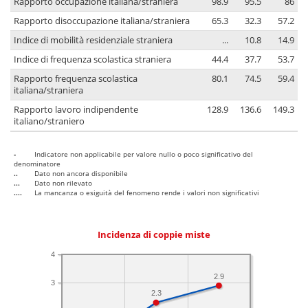
Rapporto occupazione italiana/straniera
98.9
95.5
86
Rapporto disoccupazione italiana/straniera
65.3
32.3
57.2
Indice di mobilità residenziale straniera
...
10.8
14.9
Indice di frequenza scolastica straniera
44.4
37.7
53.7
Rapporto frequenza scolastica
80.1
74.5
59.4
italiana/straniera
Rapporto lavoro indipendente
128.9
136.6
149.3
italiano/straniero
-
Indicatore non applicabile per valore nullo o poco significativo del
denominatore
..
Dato non ancora disponibile
...
Dato non rilevato
....
La mancanza o esiguità del fenomeno rende i valori non significativi
Incidenza di coppie miste
4
2.9
3
2.3