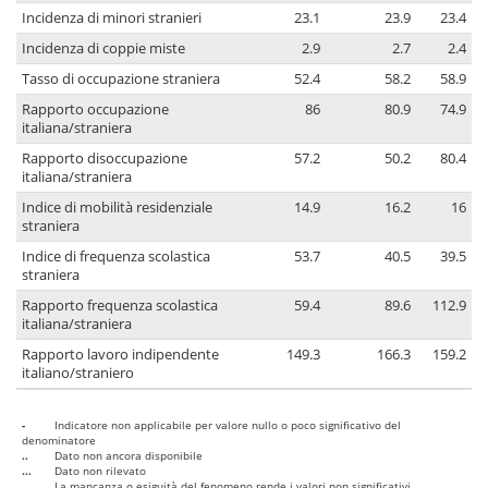
Incidenza di minori stranieri
23.1
23.9
23.4
Incidenza di coppie miste
2.9
2.7
2.4
Tasso di occupazione straniera
52.4
58.2
58.9
Rapporto occupazione
86
80.9
74.9
italiana/straniera
Rapporto disoccupazione
57.2
50.2
80.4
italiana/straniera
Indice di mobilità residenziale
14.9
16.2
16
straniera
Indice di frequenza scolastica
53.7
40.5
39.5
straniera
Rapporto frequenza scolastica
59.4
89.6
112.9
italiana/straniera
Rapporto lavoro indipendente
149.3
166.3
159.2
italiano/straniero
-
Indicatore non applicabile per valore nullo o poco significativo del
denominatore
..
Dato non ancora disponibile
...
Dato non rilevato
....
La mancanza o esiguità del fenomeno rende i valori non significativi