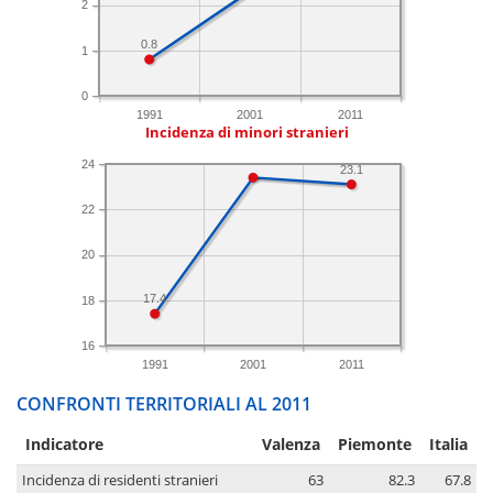
2
0.8
1
0
1991
2001
2011
Incidenza di minori stranieri
24
23.1
22
20
17.4
18
16
1991
2001
2011
CONFRONTI TERRITORIALI AL 2011
Indicatore
Valenza
Piemonte
Italia
Incidenza di residenti stranieri
63
82.3
67.8