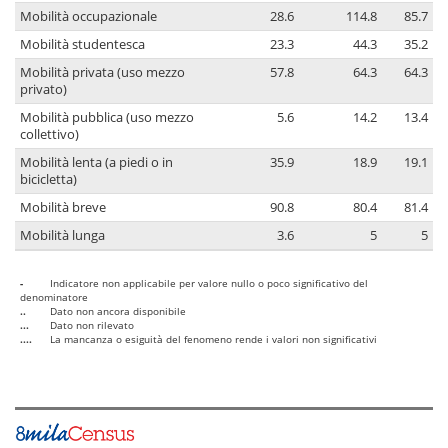
Mobilità occupazionale
28.6
114.8
85.7
Mobilità studentesca
23.3
44.3
35.2
Mobilità privata (uso mezzo
57.8
64.3
64.3
privato)
Mobilità pubblica (uso mezzo
5.6
14.2
13.4
collettivo)
Mobilità lenta (a piedi o in
35.9
18.9
19.1
bicicletta)
Mobilità breve
90.8
80.4
81.4
Mobilità lunga
3.6
5
5
-
Indicatore non applicabile per valore nullo o poco significativo del
denominatore
..
Dato non ancora disponibile
...
Dato non rilevato
....
La mancanza o esiguità del fenomeno rende i valori non significativi