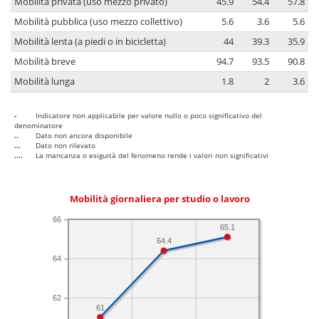
Mobilità privata (uso mezzo privato)
45.9
54.4
57.8
Mobilità pubblica (uso mezzo collettivo)
5.6
3.6
5.6
Mobilità lenta (a piedi o in bicicletta)
44
39.3
35.9
Mobilità breve
94.7
93.5
90.8
Mobilità lunga
1.8
2
3.6
-
Indicatore non applicabile per valore nullo o poco significativo del
denominatore
..
Dato non ancora disponibile
...
Dato non rilevato
....
La mancanza o esiguità del fenomeno rende i valori non significativi
Mobilità giornaliera per studio o lavoro
66
65.1
64.4
64
62
61