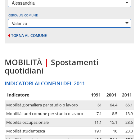
Alessandria
CERCA UN COMUNE
Valenza
TORNA AL COMUNE
MOBILITÀ
|
Spostamenti
quotidiani
INDICATORI AI CONFINI DEL 2011
Indicatore
1991
2001
2011
Mobilità giornaliera per studio o lavoro
61
64.4
65.1
Mobilità fuori comune per studio o lavoro
7.1
8.5
13.9
Mobilità occupazionale
11.1
15.1
28.6
Mobilità studentesca
19.1
16
23.3