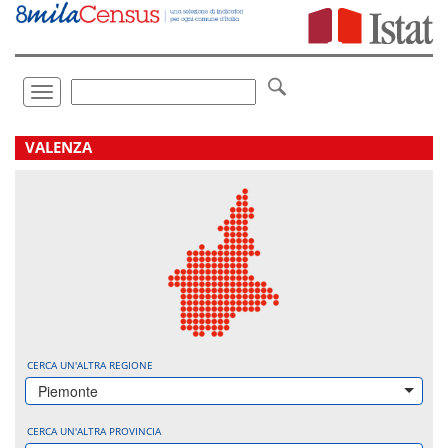
Vai
direttamente
a:
Contenuto
Ricerca
Toggle
navigation
.
VALENZA
CERCA UN'ALTRA REGIONE
Piemonte
CERCA UN'ALTRA PROVINCIA