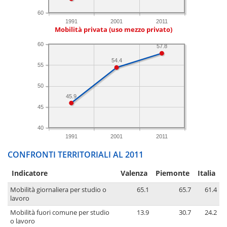
60
1991
2001
2011
Mobilità privata (uso mezzo privato)
60
57.8
54.4
55
50
45.9
45
40
1991
2001
2011
CONFRONTI TERRITORIALI AL 2011
Indicatore
Valenza
Piemonte
Italia
Mobilità giornaliera per studio o
65.1
65.7
61.4
lavoro
Mobilità fuori comune per studio
13.9
30.7
24.2
o lavoro