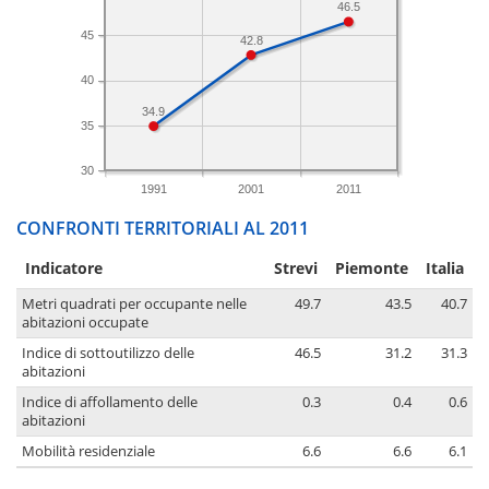
46.5
45
42.8
40
34.9
35
30
1991
2001
2011
CONFRONTI TERRITORIALI AL 2011
Indicatore
Strevi
Piemonte
Italia
Metri quadrati per occupante nelle
49.7
43.5
40.7
abitazioni occupate
Indice di sottoutilizzo delle
46.5
31.2
31.3
abitazioni
Indice di affollamento delle
0.3
0.4
0.6
abitazioni
Mobilità residenziale
6.6
6.6
6.1