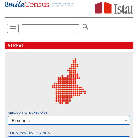
Vai
direttamente
a:
Contenuto
Ricerca
Toggle
navigation
.
STREVI
CERCA UN'ALTRA REGIONE
Piemonte
CERCA UN'ALTRA PROVINCIA