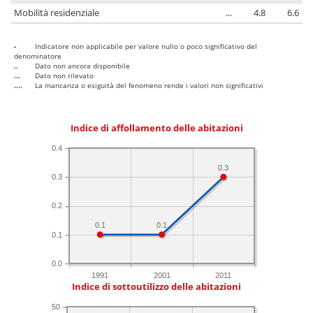
Mobilità residenziale
...
4.8
6.6
-
Indicatore non applicabile per valore nullo o poco significativo del
denominatore
..
Dato non ancora disponibile
...
Dato non rilevato
....
La mancanza o esiguità del fenomeno rende i valori non significativi
Indice di affollamento delle abitazioni
0.4
0.3
0.3
0.2
0.1
0.1
0.1
0.0
1991
2001
2011
Indice di sottoutilizzo delle abitazioni
50