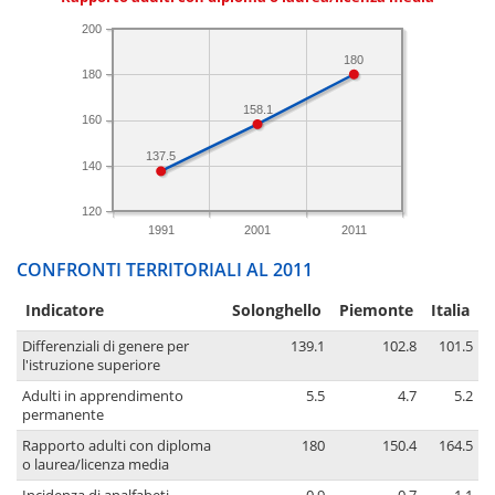
200
180
180
158.1
160
137.5
140
120
1991
2001
2011
CONFRONTI TERRITORIALI AL 2011
Indicatore
Solonghello
Piemonte
Italia
Differenziali di genere per
139.1
102.8
101.5
l'istruzione superiore
Adulti in apprendimento
5.5
4.7
5.2
permanente
Rapporto adulti con diploma
180
150.4
164.5
o laurea/licenza media