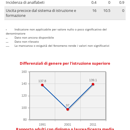
Incidenza di analfabeti
0.4
0
0.9
Uscita precoce dal sistema di istruzione e
16
10.5
0
formazione
-
Indicatore non applicabile per valore nullo o poco significativo del
denominatore
..
Dato non ancora disponibile
...
Dato non rilevato
....
La mancanza o esiguità del fenomeno rende i valori non significativi
Differenziali di genere per l'istruzione superiore
160
139.1
137.8
140
120
97
100
80
1991
2001
2011
Rapporto adulti con diploma o laurea/licenza media