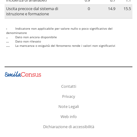
Incidenza di analfabeti
0.9
0.7
1.1
Uscita precoce dal sistema di
0
14.9
15.5
istruzione e formazione
-
Indicatore non applicabile per valore nullo o poco significativo del
denominatore
..
Dato non ancora disponibile
...
Dato non rilevato
....
La mancanza o esiguità del fenomeno rende i valori non significativi
Contatti
Privacy
Note Legali
Web info
Dichiarazione di accessibilità