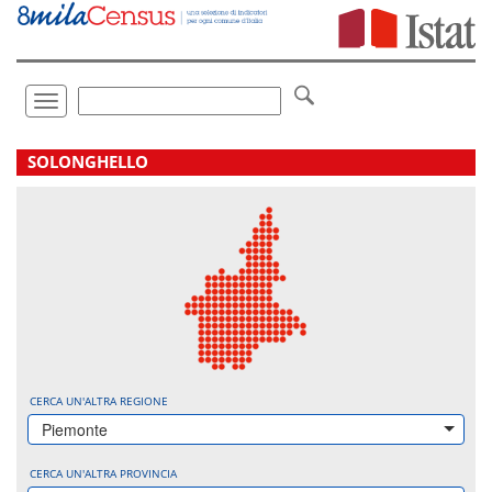
Vai
direttamente
a:
Contenuto
Ricerca
Toggle
navigation
.
SOLONGHELLO
CERCA UN'ALTRA REGIONE
Piemonte
CERCA UN'ALTRA PROVINCIA