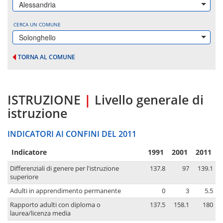
Alessandria
CERCA UN COMUNE
Solonghello
TORNA AL COMUNE
ISTRUZIONE
|
Livello generale di
istruzione
INDICATORI AI CONFINI DEL 2011
Indicatore
1991
2001
2011
Differenziali di genere per l'istruzione
137.8
97
139.1
superiore
Adulti in apprendimento permanente
0
3
5.5
Rapporto adulti con diploma o
137.5
158.1
180
laurea/licenza media