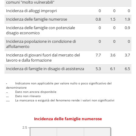
comuni "molto vulnerabili"
Incidenza di alloggi impropri
0
0
0
Incidenza delle famiglie numerose
0.8
1.5
1.9
Incidenza delle famiglie con potenziale
0
0
0.9
disagio economico
Incidenza popolazione in condizione di
0
0
0
affollamento
Incidenza di giovani fuori dal mercato del
7.7
3.6
3.7
lavoro e dalla formazione
Incidenza di famiglie in disagio di assistenza
5.3
6.1
6.5
-
Indicatore non applicabile per valore nullo o poco significativo del
denominatore
..
Dato non ancora disponibile
...
Dato non rilevato
....
La mancanza o esiguità del fenomeno rende i valori non significativi
Incidenza delle famiglie numerose
2.5