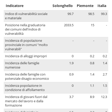
Indicatore
Solonghello
Piemonte
Italia
Indice di vulnerabilità sociale
99.7
98.5
99.3
e materiale
Posizione nella graduatoria
2033.5
15
-
dei comuni dell'indice di
vulnerabilità
Incidenza di popolazione
-
-
-
provinciale in comuni "molto
vulnerabili"
Incidenza di alloggi impropri
0
0.2
0.2
Incidenza delle famiglie
1.9
0.8
1.4
numerose
Incidenza delle famiglie con
0.9
1.4
2.7
potenziale disagio economico
Incidenza popolazione in
0
1.1
1.5
condizione di affollamento
Incidenza di giovani fuori dal
3.7
8.9
12.3
mercato del lavoro e dalla
formazione