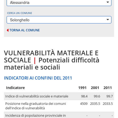
Alessandria
CERCA UN COMUNE
Solonghello
TORNA AL COMUNE
VULNERABILITÀ MATERIALE E
SOCIALE
|
Potenziali difficoltà
materiali e sociali
INDICATORI AI CONFINI DEL 2011
Indicatore
1991
2001
2011
Indice di vulnerabilità sociale e materiale
98.4
99.6
99.7
Posizione nella graduatoria dei comuni
4509
2035.5
2033.5
dell'indice di vulnerabilità
Incidenza di popolazione provinciale in
-
-
-