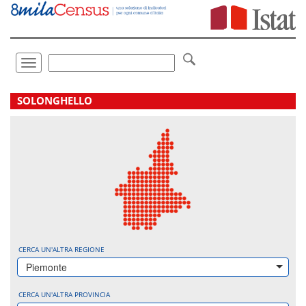
Vai
direttamente
a:
Contenuto
Ricerca
Toggle
navigation
.
SOLONGHELLO
CERCA UN'ALTRA REGIONE
Piemonte
CERCA UN'ALTRA PROVINCIA