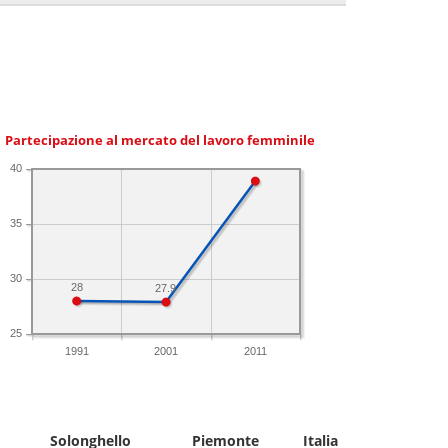
Partecipazione al mercato del lavoro femminile
40
35
30
28
27.9
25
1991
2001
2011
Solonghello
Piemonte
Italia