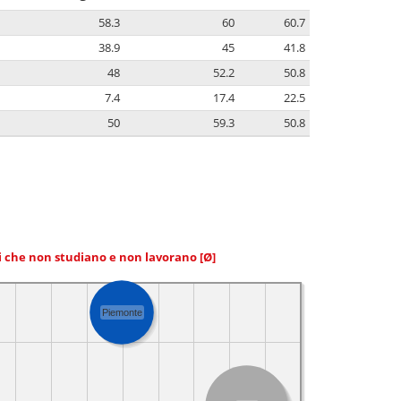
58.3
60
60.7
38.9
45
41.8
48
52.2
50.8
7.4
17.4
22.5
50
59.3
50.8
ni che non studiano e non lavorano
[Ø]
Piemonte