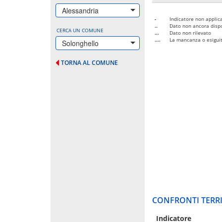
Alessandria
-
Indicatore non applica
..
Dato non ancora dispo
CERCA UN COMUNE
...
Dato non rilevato
....
La mancanza o esiguità
Solonghello
TORNA AL COMUNE
CONFRONTI TERRI
Indicatore