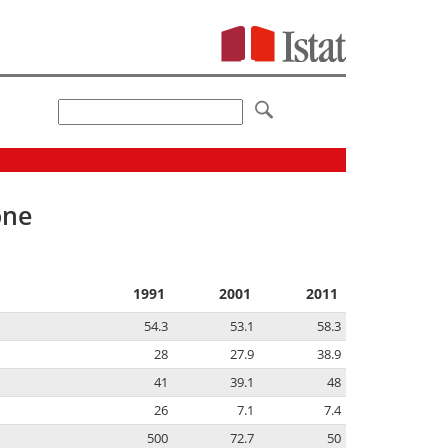
one
1991
2001
2011
54.3
53.1
58.3
28
27.9
38.9
41
39.1
48
26
7.1
7.4
500
72.7
50