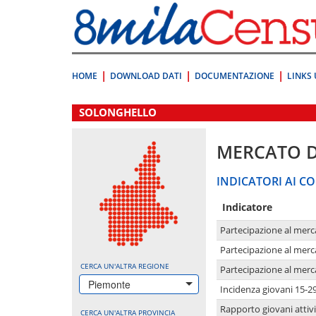
Vai
direttamente
a:
Contenuto
Ricerca
HOME
DOWNLOAD DATI
DOCUMENTAZIONE
LINKS 
.
SOLONGHELLO
MERCATO 
INDICATORI AI CO
Indicatore
Partecipazione al merc
Partecipazione al merc
CERCA UN'ALTRA REGIONE
Partecipazione al merc
Piemonte
Incidenza giovani 15-2
Rapporto giovani attivi
CERCA UN'ALTRA PROVINCIA