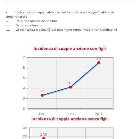
-
Indicatore non applicabile per valore nullo o poco significativo del
denominatore
..
Dato non ancora disponibile
...
Dato non rilevato
....
La mancanza o esiguità del fenomeno rende i valori non significativi
Incidenza di coppie anziane con figli
7
6.5
6
5
4.1
4
3.3
3
2
1991
2001
2011
Incidenza di coppie anziane senza figli
30
27.5
28