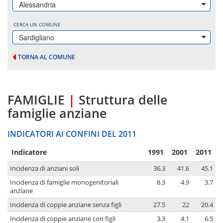
Alessandria
CERCA UN COMUNE
Sardigliano
TORNA AL COMUNE
FAMIGLIE
|
Struttura delle
famiglie anziane
INDICATORI AI CONFINI DEL 2011
Indicatore
1991
2001
2011
Incidenza di anziani soli
36.3
41.6
45.1
Incidenza di famiglie monogenitoriali
8.3
4.9
3.7
anziane
Incidenza di coppie anziane senza figli
27.5
22
20.4
Incidenza di coppie anziane con figli
3.3
4.1
6.5