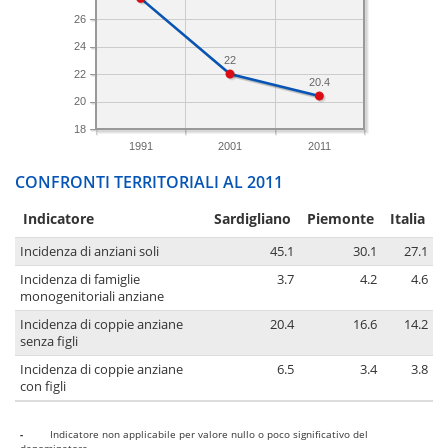
26
24
22
22
20.4
20
18
1991
2001
2011
CONFRONTI TERRITORIALI AL 2011
Indicatore
Sardigliano
Piemonte
Italia
Incidenza di anziani soli
45.1
30.1
27.1
Incidenza di famiglie
3.7
4.2
4.6
monogenitoriali anziane
Incidenza di coppie anziane
20.4
16.6
14.2
senza figli
Incidenza di coppie anziane
6.5
3.4
3.8
con figli
-
Indicatore non applicabile per valore nullo o poco significativo del