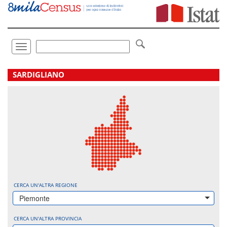
Vai
direttamente
a:
Contenuto
Ricerca
Toggle
navigation
.
SARDIGLIANO
CERCA UN'ALTRA REGIONE
Piemonte
CERCA UN'ALTRA PROVINCIA