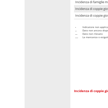
Incidenza di famiglie m
Incidenza di coppie giov
Incidenza di coppie giov
-
Indicatore non applica
..
Dato non ancora dispo
...
Dato non rilevato
....
La mancanza o esiguità
Incidenza di coppie gi