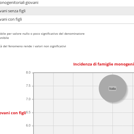
onogenitoriali giovani
ani senza figli
ani con figli
bile per valore nullo o poco significativo del denominatore
nibile
 del fenomeno rende i valori non significativi
Incidenza di famiglie monogeni
8.0
7.5
Italia
7.0
ovani con figli
6.5
6.0