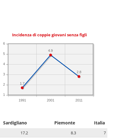
Incidenza di coppie giovani senza figli
6
4.9
5
4
2.8
3
1.7
2
1
1991
2001
2011
Sardigliano
Piemonte
Italia
17.2
8.3
7