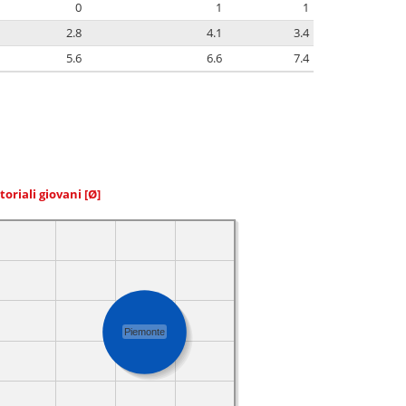
0
1
1
2.8
4.1
3.4
5.6
6.6
7.4
toriali giovani
[Ø]
Piemonte