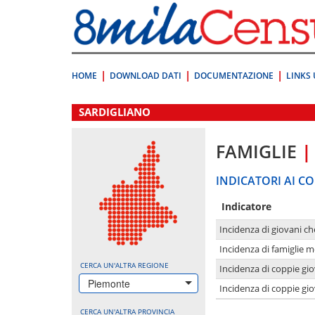
Vai
direttamente
a:
Contenuto
Ricerca
HOME
DOWNLOAD DATI
DOCUMENTAZIONE
LINKS 
.
SARDIGLIANO
FAMIGLIE
|
INDICATORI AI CO
Indicatore
Incidenza di giovani ch
Incidenza di famiglie m
CERCA UN'ALTRA REGIONE
Incidenza di coppie giov
Piemonte
Incidenza di coppie giov
CERCA UN'ALTRA PROVINCIA