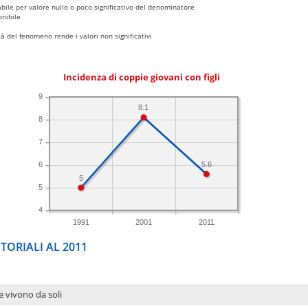
bile per valore nullo o poco significativo del denominatore
nibile
 del fenomeno rende i valori non significativi
Incidenza di coppie giovani con figli
9
8.1
8
7
5.6
6
5
5
4
1991
2001
2011
TORIALI AL 2011
e vivono da soli