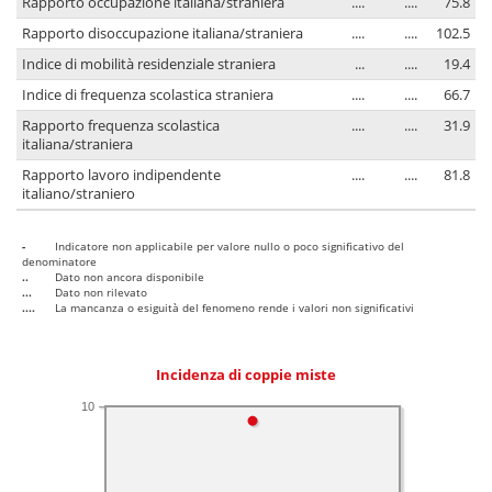
Rapporto occupazione italiana/straniera
....
....
75.8
Rapporto disoccupazione italiana/straniera
....
....
102.5
Indice di mobilità residenziale straniera
...
....
19.4
Indice di frequenza scolastica straniera
....
....
66.7
Rapporto frequenza scolastica
....
....
31.9
italiana/straniera
Rapporto lavoro indipendente
....
....
81.8
italiano/straniero
-
Indicatore non applicabile per valore nullo o poco significativo del
denominatore
..
Dato non ancora disponibile
...
Dato non rilevato
....
La mancanza o esiguità del fenomeno rende i valori non significativi
Incidenza di coppie miste
10