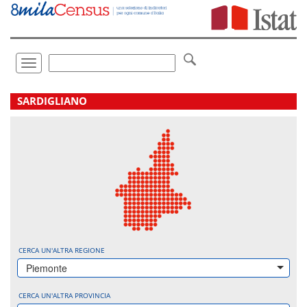
Vai
direttamente
a:
Contenuto
Ricerca
Toggle
navigation
.
SARDIGLIANO
CERCA UN'ALTRA REGIONE
Piemonte
CERCA UN'ALTRA PROVINCIA