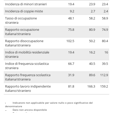
Incidenza di minori stranieri
19.4
23.9
23.4
Incidenza di coppie miste
9.2
2.7
2.4
Tasso di occupazione
48.1
58.2
58.9
straniera
Rapporto occupazione
75.8
80.9
74.9
italiana/straniera
Rapporto disoccupazione
102.5
50.2
80.4
italiana/straniera
Indice di mobilità residenziale
19.4
16.2
16
straniera
Indice di frequenza scolastica
66.7
40.5
39.5
straniera
Rapporto frequenza scolastica
31.9
89.6
112.9
italiana/straniera
Rapporto lavoro indipendente
81.8
166.3
159.2
italiano/straniero
-
Indicatore non applicabile per valore nullo o poco significativo del
denominatore
..
Dato non ancora disponibile