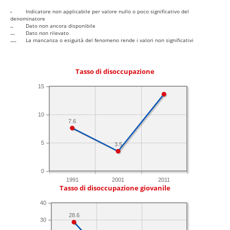
-
Indicatore non applicabile per valore nullo o poco significativo del
denominatore
..
Dato non ancora disponibile
...
Dato non rilevato
....
La mancanza o esiguità del fenomeno rende i valori non significativi
Tasso di disoccupazione
15
10
7.6
5
3.5
0
1991
2001
2011
Tasso di disoccupazione giovanile
40
28.6
30