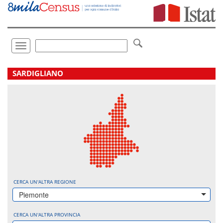
Vai
direttamente
a:
Contenuto
Ricerca
Toggle
navigation
.
SARDIGLIANO
CERCA UN'ALTRA REGIONE
Piemonte
CERCA UN'ALTRA PROVINCIA