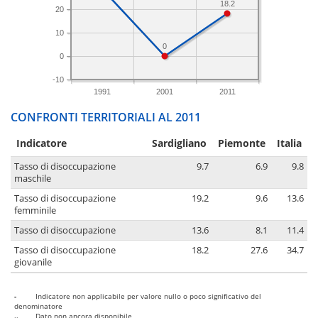
18.2
20
10
0
0
-10
1991
2001
2011
CONFRONTI TERRITORIALI AL 2011
Indicatore
Sardigliano
Piemonte
Italia
Tasso di disoccupazione
9.7
6.9
9.8
maschile
Tasso di disoccupazione
19.2
9.6
13.6
femminile
Tasso di disoccupazione
13.6
8.1
11.4
Tasso di disoccupazione
18.2
27.6
34.7
giovanile
-
Indicatore non applicabile per valore nullo o poco significativo del
denominatore
..
Dato non ancora disponibile