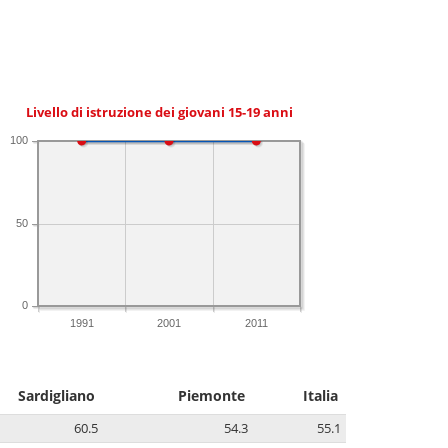
Livello di istruzione dei giovani 15-19 anni
100
50
0
1991
2001
2011
Sardigliano
Piemonte
Italia
60.5
54.3
55.1