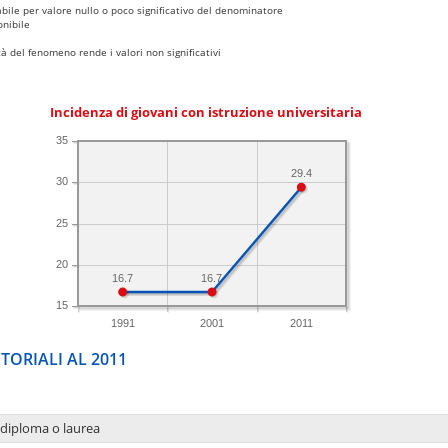
bile per valore nullo o poco significativo del denominatore
nibile
 del fenomeno rende i valori non significativi
Incidenza di giovani con istruzione universitaria
35
29.4
30
25
20
16.7
16.7
15
1991
2001
2011
TORIALI AL 2011
 diploma o laurea