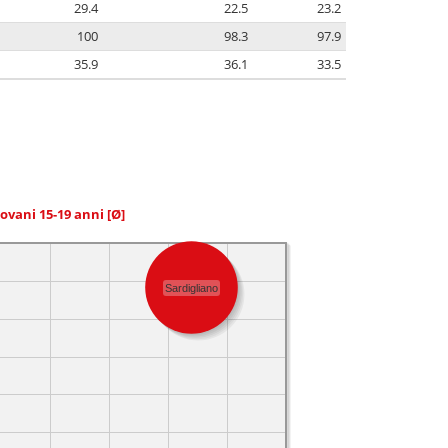
29.4
22.5
23.2
100
98.3
97.9
35.9
36.1
33.5
giovani 15-19 anni
[Ø]
Sardigliano