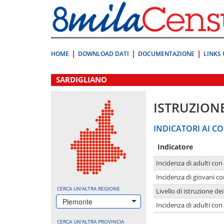
Vai
direttamente
a:
Contenuto
Ricerca
HOME
DOWNLOAD DATI
DOCUMENTAZIONE
LINKS 
.
SARDIGLIANO
ISTRUZION
INDICATORI AI CO
Indicatore
Incidenza di adulti con
Incidenza di giovani co
CERCA UN'ALTRA REGIONE
Livello di istruzione de
Piemonte
Incidenza di adulti con
CERCA UN'ALTRA PROVINCIA