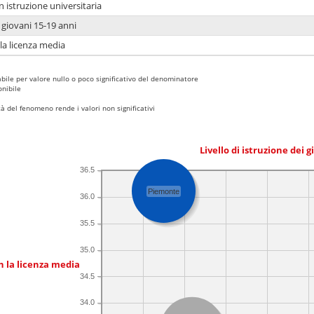
n istruzione universitaria
i giovani 15-19 anni
 la licenza media
bile per valore nullo o poco significativo del denominatore
nibile
 del fenomeno rende i valori non significativi
Livello di istruzione dei 
36.5
Piemonte
36.0
35.5
35.0
n la licenza media
34.5
34.0