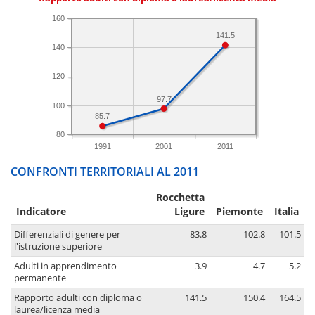
160
141.5
140
120
97.7
100
85.7
80
1991
2001
2011
CONFRONTI TERRITORIALI AL 2011
Rocchetta
Indicatore
Ligure
Piemonte
Italia
Differenziali di genere per
83.8
102.8
101.5
l'istruzione superiore
Adulti in apprendimento
3.9
4.7
5.2
permanente
Rapporto adulti con diploma o
141.5
150.4
164.5
laurea/licenza media