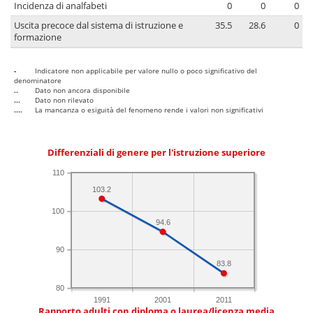
Incidenza di analfabeti
0
0
0
Uscita precoce dal sistema di istruzione e
35.5
28.6
0
formazione
-
Indicatore non applicabile per valore nullo o poco significativo del
denominatore
..
Dato non ancora disponibile
...
Dato non rilevato
....
La mancanza o esiguità del fenomeno rende i valori non significativi
Differenziali di genere per l'istruzione superiore
110
103.2
100
94.6
90
83.8
80
1991
2001
2011
Rapporto adulti con diploma o laurea/licenza media