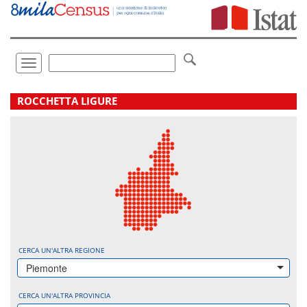
Vai
direttamente
a:
Contenuto
Ricerca
Toggle
navigation
.
ROCCHETTA LIGURE
CERCA UN'ALTRA REGIONE
Piemonte
CERCA UN'ALTRA PROVINCIA