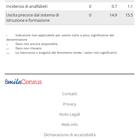
Incidenza di analfabeti
0
0.7
1.1
Uscita precoce dal sistema di
0
14.9
15.5
istruzione e formazione
-
Indicatore non applicabile per valore nullo o poco significativo del
denominatore
..
Dato non ancora disponibile
...
Dato non rilevato
....
La mancanza o esiguità del fenomeno rende i valori non significativi
Contatti
Privacy
Note Legali
Web info
Dichiarazione di accessibilità