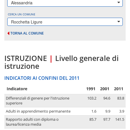
Alessandria
CERCA UN COMUNE
Rocchetta Ligure
TORNA AL COMUNE
ISTRUZIONE
|
Livello generale di
istruzione
INDICATORI AI CONFINI DEL 2011
Indicatore
1991
2001
2011
Differenziali di genere per l'istruzione
103.2
94.6
83.8
superiore
Adulti in apprendimento permanente
1.6
9.9
3.9
Rapporto adulti con diploma o
85.7
97.7
141.5
laurea/licenza media