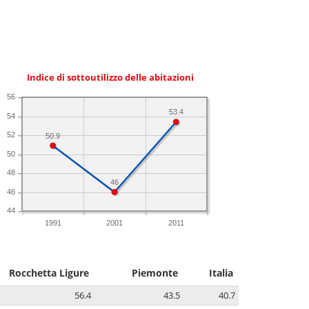
Indice di sottoutilizzo delle abitazioni
56
53.4
54
52
50.9
50
48
46
46
44
1991
2001
2011
Rocchetta Ligure
Piemonte
Italia
56.4
43.5
40.7