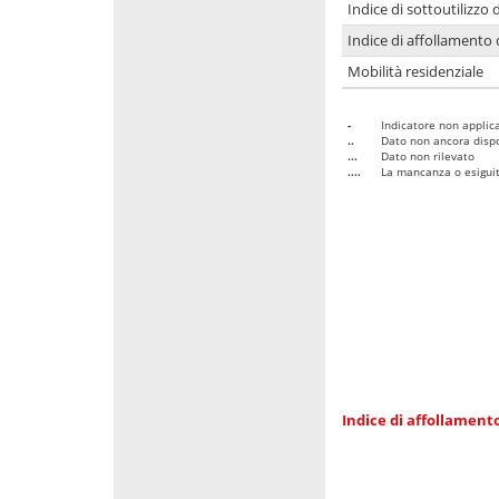
Indice di sottoutilizzo 
Indice di affollamento 
Mobilità residenziale
-
Indicatore non applica
..
Dato non ancora dispo
...
Dato non rilevato
....
La mancanza o esiguità
Indice di affollamento