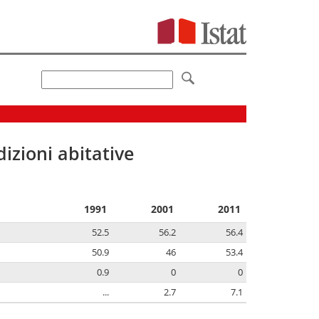
izioni abitative
1991
2001
2011
52.5
56.2
56.4
50.9
46
53.4
0.9
0
0
...
2.7
7.1