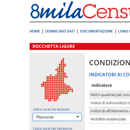
Vai
direttamente
a:
Contenuto
Ricerca
HOME
DOWNLOAD DATI
DOCUMENTAZIONE
LINKS 
.
ROCCHETTA LIGURE
CONDIZION
INDICATORI AI CO
Indicatore
Metri quadrati per occ
Indice di sottoutilizzo 
CERCA UN'ALTRA REGIONE
Indice di affollamento 
Piemonte
Mobilità residenziale
CERCA UN'ALTRA PROVINCIA