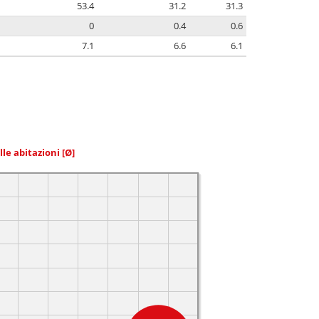
53.4
31.2
31.3
0
0.4
0.6
7.1
6.6
6.1
elle abitazioni
[Ø]