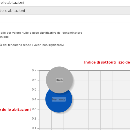
delle abitazioni
delle abitazioni
bile per valore nullo o poco significativo del denominatore
nibile
 del fenomeno rende i valori non significativi
Indice di sottoutilizzo d
0.7
0.6
Italia
0.5
0.4
Piemonte
 delle abitazioni
0.3
0.2
0.1