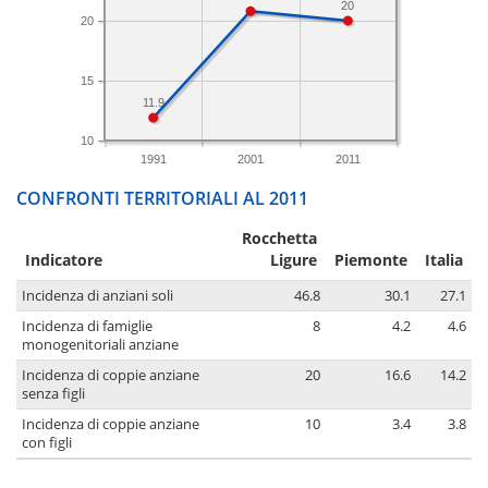
20
20
15
11.9
10
1991
2001
2011
CONFRONTI TERRITORIALI AL 2011
Rocchetta
Indicatore
Ligure
Piemonte
Italia
Incidenza di anziani soli
46.8
30.1
27.1
Incidenza di famiglie
8
4.2
4.6
monogenitoriali anziane
Incidenza di coppie anziane
20
16.6
14.2
senza figli
Incidenza di coppie anziane
10
3.4
3.8
con figli