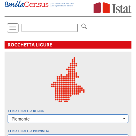
Vai
direttamente
a:
Contenuto
Ricerca
Toggle
navigation
.
ROCCHETTA LIGURE
CERCA UN'ALTRA REGIONE
Piemonte
CERCA UN'ALTRA PROVINCIA