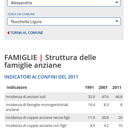
Alessandria
CERCA UN COMUNE
Rocchetta Ligure
TORNA AL COMUNE
FAMIGLIE
|
Struttura delle
famiglie anziane
INDICATORI AI CONFINI DEL 2011
Indicatore
1991
2001
2011
Incidenza di anziani soli
32.9
47.6
46.8
Incidenza di famiglie monogenitoriali
19.4
8.3
8
anziane
Incidenza di coppie anziane senza figli
11.9
20.8
20
Incidenza di coppie anziane con figli
4.5
4.2
10