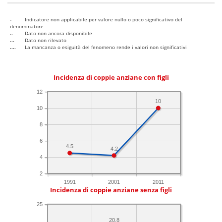
-
Indicatore non applicabile per valore nullo o poco significativo del
denominatore
..
Dato non ancora disponibile
...
Dato non rilevato
....
La mancanza o esiguità del fenomeno rende i valori non significativi
Incidenza di coppie anziane con figli
12
10
10
8
6
4.5
4.2
4
2
1991
2001
2011
Incidenza di coppie anziane senza figli
25
20.8