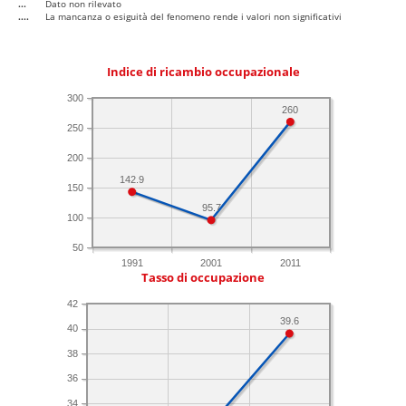
...
Dato non rilevato
....
La mancanza o esiguità del fenomeno rende i valori non significativi
Indice di ricambio occupazionale
300
260
250
200
142.9
150
95.7
100
50
1991
2001
2011
Tasso di occupazione
42
39.6
40
38
36
34