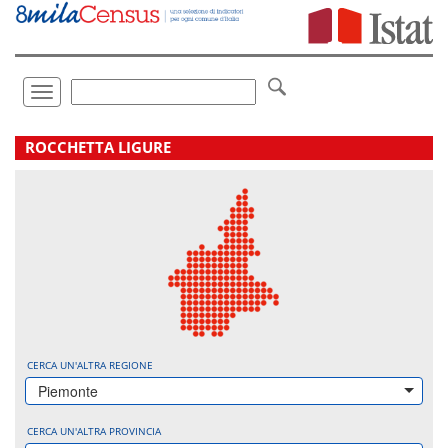
Vai
direttamente
a:
Contenuto
Ricerca
Toggle
navigation
.
ROCCHETTA LIGURE
CERCA UN'ALTRA REGIONE
Piemonte
CERCA UN'ALTRA PROVINCIA