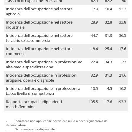
Tasso di occupazione 15-29 anni
42.9
62.2
50
Incidenza dell'occupazione nel settore
7.9
10.4
12.2
agricolo
Incidenza dell'occupazione nel settore
28.9
32.8
33.8
industriale
Incidenza dell'occupazione nel settore
44.7
31.3
36.5
terziario extracommercio
Incidenza dell'occupazione nel settore
18.4
25.4
17.6
commercio
Incidenza dell'occupazione in professioni ad
22.4
34.3
27
alta-media specializzazione
Incidenza dell'occupazione in professioni
32.9
31.3
21.6
artigiane, operaie o agricole
Incidenza dell'occupazione in professioni a
10.5
4.5
16.2
basso livello di competenza
Rapporto occupati indipendenti
105.5
117.6
193.3
maschi/femmine
-
Indicatore non applicabile per valore nullo o poco significativo del
denominatore
..
Dato non ancora disponibile