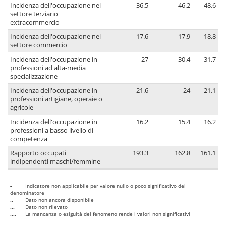
Incidenza dell'occupazione nel
36.5
46.2
48.6
settore terziario
extracommercio
Incidenza dell'occupazione nel
17.6
17.9
18.8
settore commercio
Incidenza dell'occupazione in
27
30.4
31.7
professioni ad alta-media
specializzazione
Incidenza dell'occupazione in
21.6
24
21.1
professioni artigiane, operaie o
agricole
Incidenza dell'occupazione in
16.2
15.4
16.2
professioni a basso livello di
competenza
Rapporto occupati
193.3
162.8
161.1
indipendenti maschi/femmine
-
Indicatore non applicabile per valore nullo o poco significativo del
denominatore
..
Dato non ancora disponibile
...
Dato non rilevato
....
La mancanza o esiguità del fenomeno rende i valori non significativi