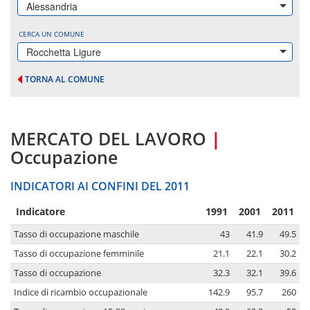
Alessandria
CERCA UN COMUNE
Rocchetta Ligure
TORNA AL COMUNE
MERCATO DEL LAVORO
|
Occupazione
INDICATORI AI CONFINI DEL 2011
Indicatore
1991
2001
2011
Tasso di occupazione maschile
43
41.9
49.5
Tasso di occupazione femminile
21.1
22.1
30.2
Tasso di occupazione
32.3
32.1
39.6
Indice di ricambio occupazionale
142.9
95.7
260