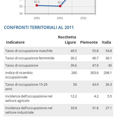
32.3
32.1
32
30
1991
2001
2011
CONFRONTI TERRITORIALI AL 2011
Rocchetta
Indicatore
Ligure
Piemonte
Italia
Tasso di occupazione maschile
49.5
55.8
54.8
Tasso di occupazione femminile
30.2
40.7
36.1
Tasso di occupazione
39.6
47.9
45
Indice di ricambio
260
303.6
298.1
occupazionale
Tasso di occupazione 15-29
50
43.9
36.3
anni
Incidenza dell'occupazione nel
12.2
4.2
5.5
settore agricolo
Incidenza dell'occupazione nel
33.8
31.8
27.1
settore industriale