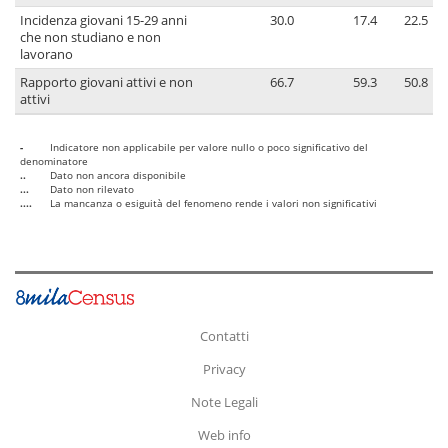
Incidenza giovani 15-29 anni
30.0
17.4
22.5
che non studiano e non
lavorano
Rapporto giovani attivi e non
66.7
59.3
50.8
attivi
-
Indicatore non applicabile per valore nullo o poco significativo del
denominatore
..
Dato non ancora disponibile
...
Dato non rilevato
....
La mancanza o esiguità del fenomeno rende i valori non significativi
Contatti
Privacy
Note Legali
Web info