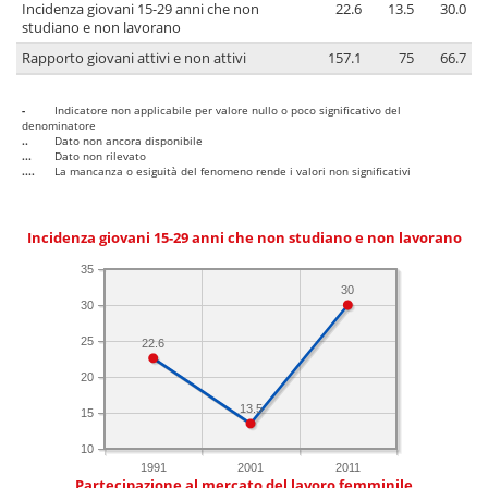
Incidenza giovani 15-29 anni che non
22.6
13.5
30.0
studiano e non lavorano
Rapporto giovani attivi e non attivi
157.1
75
66.7
-
Indicatore non applicabile per valore nullo o poco significativo del
denominatore
..
Dato non ancora disponibile
...
Dato non rilevato
....
La mancanza o esiguità del fenomeno rende i valori non significativi
Incidenza giovani 15-29 anni che non studiano e non lavorano
35
30
30
25
22.6
20
13.5
15
10
1991
2001
2011
Partecipazione al mercato del lavoro femminile