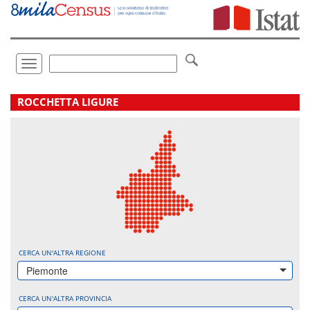
Vai
direttamente
a:
Contenuto
Ricerca
Toggle
navigation
.
ROCCHETTA LIGURE
CERCA UN'ALTRA REGIONE
Piemonte
CERCA UN'ALTRA PROVINCIA