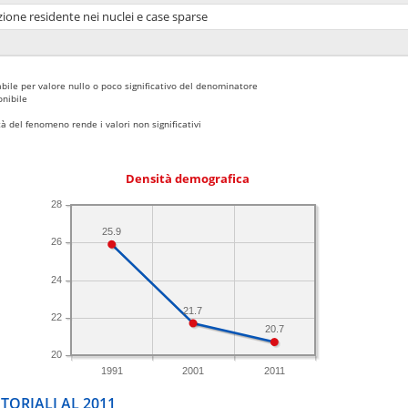
ione residente nei nuclei e case sparse
bile per valore nullo o poco significativo del denominatore
nibile
 del fenomeno rende i valori non significativi
Densità demografica
28
25.9
26
24
21.7
22
20.7
20
1991
2001
2011
TORIALI AL 2011