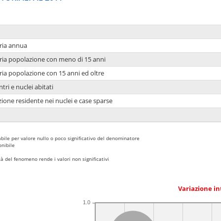
ria annua
ria popolazione con meno di 15 anni
ria popolazione con 15 anni ed oltre
tri e nuclei abitati
ione residente nei nuclei e case sparse
bile per valore nullo o poco significativo del denominatore
nibile
 del fenomeno rende i valori non significativi
Variazione i
1.0