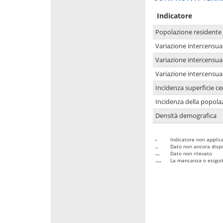
Indicatore
Popolazione residente
Variazione intercensua
Variazione intercensua
Variazione intercensua
Incidenza superficie cen
Incidenza della popolaz
Densità demografica
-
Indicatore non applica
..
Dato non ancora dispo
...
Dato non rilevato
....
La mancanza o esiguità