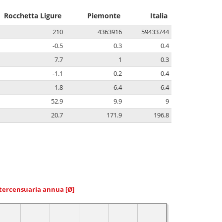
Rocchetta Ligure
Piemonte
Italia
210
4363916
59433744
-0.5
0.3
0.4
7.7
1
0.3
-1.1
0.2
0.4
1.8
6.4
6.4
52.9
9.9
9
20.7
171.9
196.8
ntercensuaria annua
[Ø]