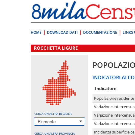
Vai
direttamente
a:
Contenuto
Ricerca
HOME
DOWNLOAD DATI
DOCUMENTAZIONE
LINKS 
.
ROCCHETTA LIGURE
POPOLAZI
INDICATORI AI CO
Indicatore
Popolazione residente
Variazione intercensua
CERCA UN'ALTRA REGIONE
Variazione intercensua
Piemonte
Variazione intercensua
Incidenza superficie cen
CERCA UN'ALTRA PROVINCIA