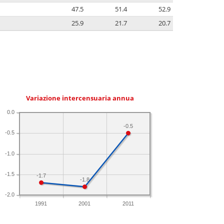
47.5
51.4
52.9
25.9
21.7
20.7
Variazione intercensuaria annua
0.0
-0.5
-0.5
-1.0
-1.5
-1.7
-1.8
-2.0
1991
2001
2011