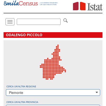
Vai
direttamente
a:
Contenuto
Ricerca
Toggle
navigation
.
ODALENGO PICCOLO
CERCA UN'ALTRA REGIONE
Piemonte
CERCA UN'ALTRA PROVINCIA