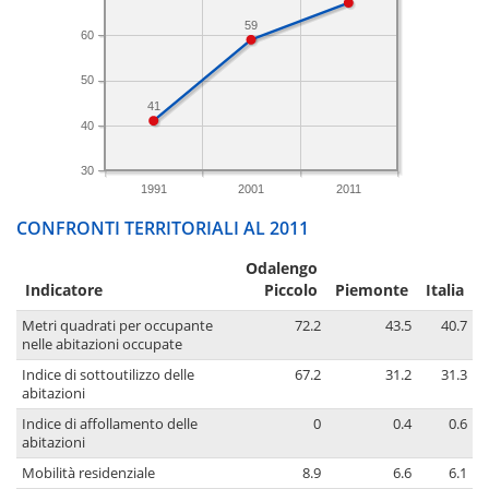
59
60
50
41
40
30
1991
2001
2011
CONFRONTI TERRITORIALI AL 2011
Odalengo
Indicatore
Piccolo
Piemonte
Italia
Metri quadrati per occupante
72.2
43.5
40.7
nelle abitazioni occupate
Indice di sottoutilizzo delle
67.2
31.2
31.3
abitazioni
Indice di affollamento delle
0
0.4
0.6
abitazioni
Mobilità residenziale
8.9
6.6
6.1