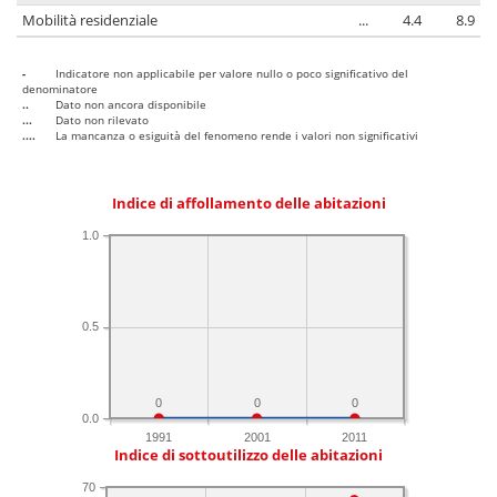
Mobilità residenziale
...
4.4
8.9
-
Indicatore non applicabile per valore nullo o poco significativo del
denominatore
..
Dato non ancora disponibile
...
Dato non rilevato
....
La mancanza o esiguità del fenomeno rende i valori non significativi
Indice di affollamento delle abitazioni
1.0
0.5
0
0
0
0.0
1991
2001
2011
Indice di sottoutilizzo delle abitazioni
70