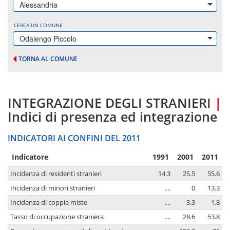
Alessandria
CERCA UN COMUNE
Odalengo Piccolo
TORNA AL COMUNE
INTEGRAZIONE DEGLI STRANIERI
|
Indici di presenza ed integrazione
INDICATORI AI CONFINI DEL 2011
Indicatore
1991
2001
2011
Incidenza di residenti stranieri
14.3
25.5
55.6
Incidenza di minori stranieri
....
0
13.3
Incidenza di coppie miste
....
3.3
1.8
Tasso di occupazione straniera
....
28.6
53.8