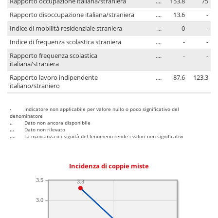
Rapporto occupazione italiana/straniera
....
153.8
75
Rapporto disoccupazione italiana/straniera
....
13.6
-
Indice di mobilità residenziale straniera
...
0
-
Indice di frequenza scolastica straniera
....
-
-
Rapporto frequenza scolastica
....
-
-
italiana/straniera
Rapporto lavoro indipendente
....
87.6
123.3
italiano/straniero
-
Indicatore non applicabile per valore nullo o poco significativo del
denominatore
..
Dato non ancora disponibile
...
Dato non rilevato
....
La mancanza o esiguità del fenomeno rende i valori non significativi
Incidenza di coppie miste
3.5
3.3
3.0