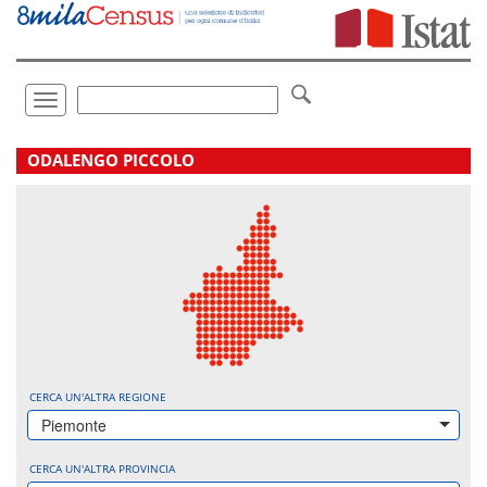
Vai
direttamente
a:
Contenuto
Ricerca
Toggle
navigation
.
ODALENGO PICCOLO
CERCA UN'ALTRA REGIONE
Piemonte
CERCA UN'ALTRA PROVINCIA