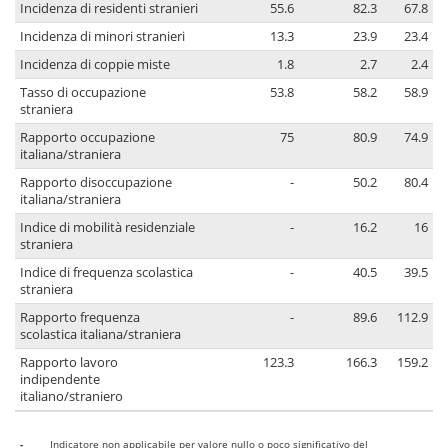
Incidenza di residenti stranieri
55.6
82.3
67.8
Incidenza di minori stranieri
13.3
23.9
23.4
Incidenza di coppie miste
1.8
2.7
2.4
Tasso di occupazione
53.8
58.2
58.9
straniera
Rapporto occupazione
75
80.9
74.9
italiana/straniera
Rapporto disoccupazione
-
50.2
80.4
italiana/straniera
Indice di mobilità residenziale
-
16.2
16
straniera
Indice di frequenza scolastica
-
40.5
39.5
straniera
Rapporto frequenza
-
89.6
112.9
scolastica italiana/straniera
Rapporto lavoro
123.3
166.3
159.2
indipendente
italiano/straniero
-
Indicatore non applicabile per valore nullo o poco significativo del