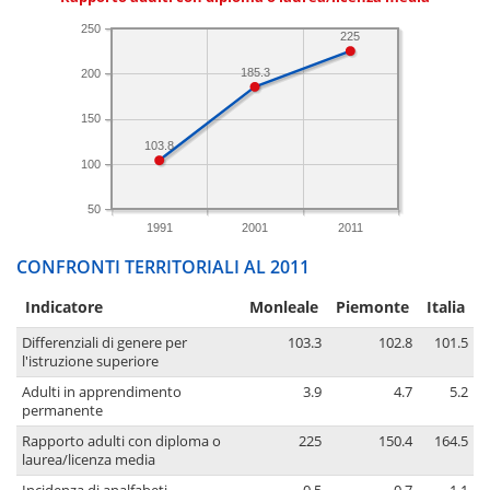
250
225
185.3
200
150
103.8
100
50
1991
2001
2011
CONFRONTI TERRITORIALI AL 2011
Indicatore
Monleale
Piemonte
Italia
Differenziali di genere per
103.3
102.8
101.5
l'istruzione superiore
Adulti in apprendimento
3.9
4.7
5.2
permanente
Rapporto adulti con diploma o
225
150.4
164.5
laurea/licenza media