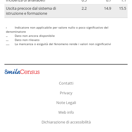
Incidenza di analfabeti
0.5
0.7
1.1
Uscita precoce dal sistema di
2.2
14.9
15.5
istruzione e formazione
-
Indicatore non applicabile per valore nullo o poco significativo del
denominatore
..
Dato non ancora disponibile
...
Dato non rilevato
....
La mancanza o esiguità del fenomeno rende i valori non significativi
Contatti
Privacy
Note Legali
Web info
Dichiarazione di accessibilità