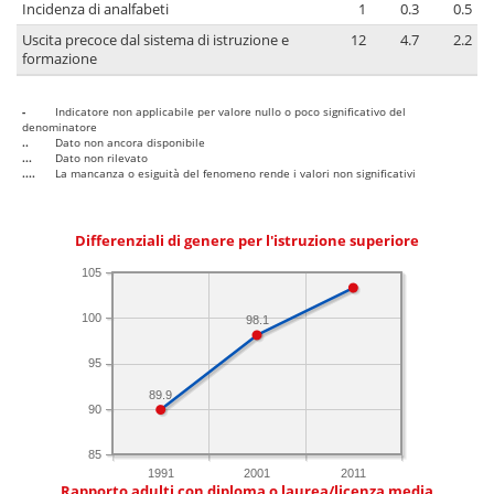
Incidenza di analfabeti
1
0.3
0.5
Uscita precoce dal sistema di istruzione e
12
4.7
2.2
formazione
-
Indicatore non applicabile per valore nullo o poco significativo del
denominatore
..
Dato non ancora disponibile
...
Dato non rilevato
....
La mancanza o esiguità del fenomeno rende i valori non significativi
Differenziali di genere per l'istruzione superiore
105
100
98.1
95
89.9
90
85
1991
2001
2011
Rapporto adulti con diploma o laurea/licenza media