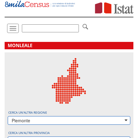
Vai
direttamente
a:
Contenuto
Ricerca
Toggle
navigation
.
MONLEALE
CERCA UN'ALTRA REGIONE
Piemonte
CERCA UN'ALTRA PROVINCIA