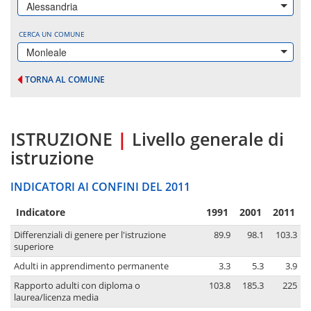
Alessandria
CERCA UN COMUNE
Monleale
TORNA AL COMUNE
ISTRUZIONE
|
Livello generale di
istruzione
INDICATORI AI CONFINI DEL 2011
Indicatore
1991
2001
2011
Differenziali di genere per l'istruzione
89.9
98.1
103.3
superiore
Adulti in apprendimento permanente
3.3
5.3
3.9
Rapporto adulti con diploma o
103.8
185.3
225
laurea/licenza media