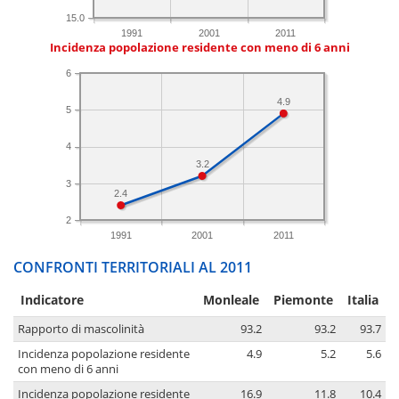
15.0
1991
2001
2011
Incidenza popolazione residente con meno di 6 anni
6
4.9
5
4
3.2
3
2.4
2
1991
2001
2011
CONFRONTI TERRITORIALI AL 2011
Indicatore
Monleale
Piemonte
Italia
Rapporto di mascolinità
93.2
93.2
93.7
Incidenza popolazione residente
4.9
5.2
5.6
con meno di 6 anni
Incidenza popolazione residente
16.9
11.8
10.4