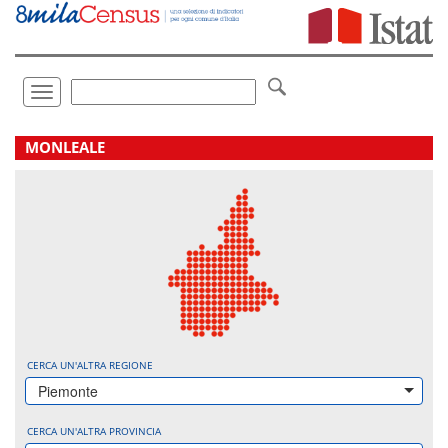
Vai
direttamente
a:
Contenuto
Ricerca
Toggle
navigation
.
MONLEALE
CERCA UN'ALTRA REGIONE
Piemonte
CERCA UN'ALTRA PROVINCIA