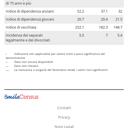
di 75 anni e più
Indice di dipendenza anziani
52.2
37.1
32
Indice di dipendenza giovani
20.7
20.4
21.5
Indice di vecchiaia
252.1
182.3
148.7
Incidenza dei separati
5.5
7
5.4
legalmente e dei divorziati
-
Indicatore non applicabile per valore nullo o poco significativo del
denominatore
..
Dato non ancora disponibile
...
Dato non rilevato
....
La mancanza o esiguità del fenomeno rende i valori non significativi
Contatti
Privacy
Note Legali