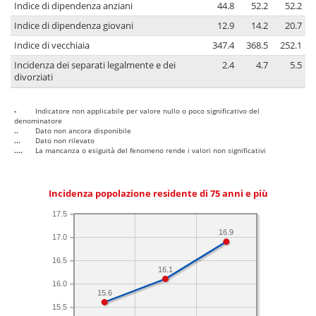
Indice di dipendenza anziani
44.8
52.2
52.2
Indice di dipendenza giovani
12.9
14.2
20.7
Indice di vecchiaia
347.4
368.5
252.1
Incidenza dei separati legalmente e dei
2.4
4.7
5.5
divorziati
-
Indicatore non applicabile per valore nullo o poco significativo del
denominatore
..
Dato non ancora disponibile
...
Dato non rilevato
....
La mancanza o esiguità del fenomeno rende i valori non significativi
Incidenza popolazione residente di 75 anni e più
17.5
16.9
17.0
16.5
16.1
16.0
15.6
15.5