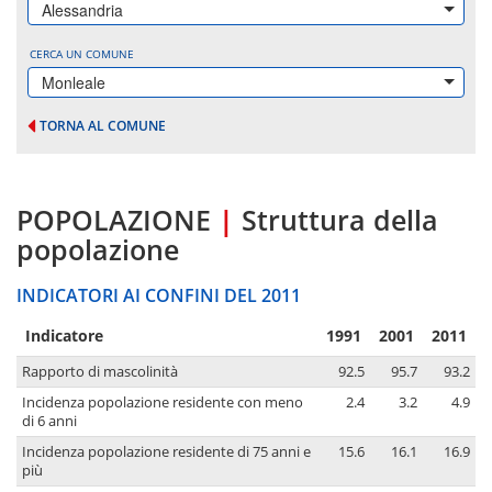
Alessandria
CERCA UN COMUNE
Monleale
TORNA AL COMUNE
POPOLAZIONE
|
Struttura della
popolazione
INDICATORI AI CONFINI DEL 2011
Indicatore
1991
2001
2011
Rapporto di mascolinità
92.5
95.7
93.2
Incidenza popolazione residente con meno
2.4
3.2
4.9
di 6 anni
Incidenza popolazione residente di 75 anni e
15.6
16.1
16.9
più