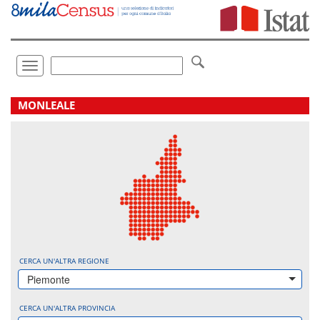
Vai
direttamente
a:
Contenuto
Ricerca
Toggle
navigation
.
MONLEALE
CERCA UN'ALTRA REGIONE
Piemonte
CERCA UN'ALTRA PROVINCIA