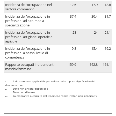
Incidenza dell'occupazione nel
12.6
17.9
18.8
settore commercio
Incidenza dell'occupazione in
37.4
30.4
31.7
professioni ad alta-media
specializzazione
Incidenza dell'occupazione in
28
24
21.1
professioni artigiane, operaie o
agricole
Incidenza dell'occupazione in
9.8
15.4
16.2
professioni a basso livello di
competenza
Rapporto occupati indipendenti
159.9
162.8
161.1
maschi/femmine
-
Indicatore non applicabile per valore nullo o poco significativo del
denominatore
..
Dato non ancora disponibile
...
Dato non rilevato
....
La mancanza o esiguità del fenomeno rende i valori non significativi