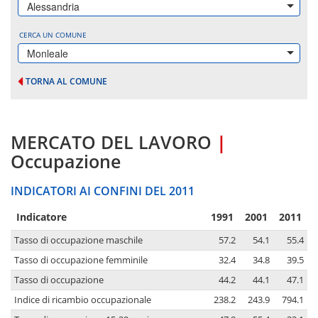
Alessandria
CERCA UN COMUNE
Monleale
TORNA AL COMUNE
MERCATO DEL LAVORO
|
Occupazione
INDICATORI AI CONFINI DEL 2011
Indicatore
1991
2001
2011
Tasso di occupazione maschile
57.2
54.1
55.4
Tasso di occupazione femminile
32.4
34.8
39.5
Tasso di occupazione
44.2
44.1
47.1
Indice di ricambio occupazionale
238.2
243.9
794.1