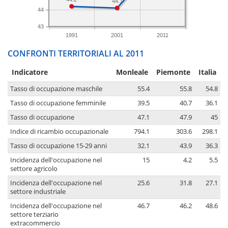
44.1
44
43
1991
2001
2011
CONFRONTI TERRITORIALI AL 2011
Indicatore
Monleale
Piemonte
Italia
Tasso di occupazione maschile
55.4
55.8
54.8
Tasso di occupazione femminile
39.5
40.7
36.1
Tasso di occupazione
47.1
47.9
45
Indice di ricambio occupazionale
794.1
303.6
298.1
Tasso di occupazione 15-29 anni
32.1
43.9
36.3
Incidenza dell'occupazione nel
15
4.2
5.5
settore agricolo
Incidenza dell'occupazione nel
25.6
31.8
27.1
settore industriale
Incidenza dell'occupazione nel
46.7
46.2
48.6
settore terziario
extracommercio