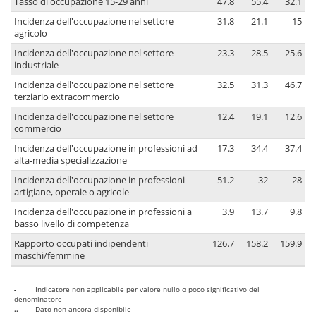
Tasso di occupazione 15-29 anni
47.8
55.4
32.1
Incidenza dell'occupazione nel settore
31.8
21.1
15
agricolo
Incidenza dell'occupazione nel settore
23.3
28.5
25.6
industriale
Incidenza dell'occupazione nel settore
32.5
31.3
46.7
terziario extracommercio
Incidenza dell'occupazione nel settore
12.4
19.1
12.6
commercio
Incidenza dell'occupazione in professioni ad
17.3
34.4
37.4
alta-media specializzazione
Incidenza dell'occupazione in professioni
51.2
32
28
artigiane, operaie o agricole
Incidenza dell'occupazione in professioni a
3.9
13.7
9.8
basso livello di competenza
Rapporto occupati indipendenti
126.7
158.2
159.9
maschi/femmine
-
Indicatore non applicabile per valore nullo o poco significativo del
denominatore
..
Dato non ancora disponibile