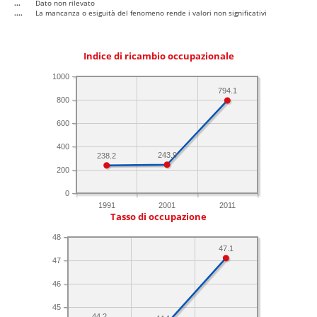
...
Dato non rilevato
....
La mancanza o esiguità del fenomeno rende i valori non significativi
Indice di ricambio occupazionale
1000
794.1
800
600
400
243.9
238.2
200
0
1991
2001
2011
Tasso di occupazione
48
47.1
47
46
45
44.2