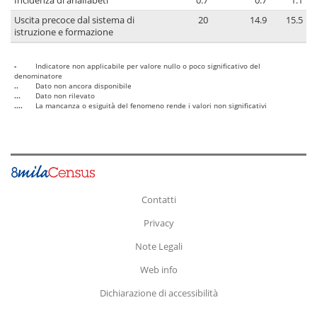
Incidenza di analfabeti
0.7
0.7
1.1
Uscita precoce dal sistema di
20
14.9
15.5
istruzione e formazione
-
Indicatore non applicabile per valore nullo o poco significativo del
denominatore
..
Dato non ancora disponibile
...
Dato non rilevato
....
La mancanza o esiguità del fenomeno rende i valori non significativi
Contatti
Privacy
Note Legali
Web info
Dichiarazione di accessibilità