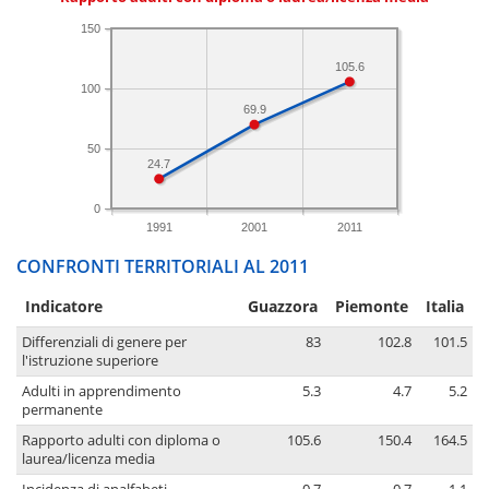
150
105.6
100
69.9
50
24.7
0
1991
2001
2011
CONFRONTI TERRITORIALI AL 2011
Indicatore
Guazzora
Piemonte
Italia
Differenziali di genere per
83
102.8
101.5
l'istruzione superiore
Adulti in apprendimento
5.3
4.7
5.2
permanente
Rapporto adulti con diploma o
105.6
150.4
164.5
laurea/licenza media