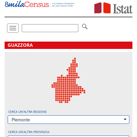
Vai
direttamente
a:
Contenuto
Ricerca
Toggle
navigation
.
GUAZZORA
CERCA UN'ALTRA REGIONE
Piemonte
CERCA UN'ALTRA PROVINCIA