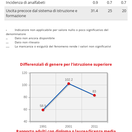
Incidenza di analfabeti
0.9
0.7
0.7
Uscita precoce dal sistema di istruzione e
31.4
25
20
formazione
-
Indicatore non applicabile per valore nullo o poco significativo del
denominatore
..
Dato non ancora disponibile
...
Dato non rilevato
....
La mancanza o esiguità del fenomeno rende i valori non significativi
Differenziali di genere per l'istruzione superiore
120
102.2
100
83
80
58.9
60
40
1991
2001
2011
Rapporto adulti con diploma o laurea/licenza media