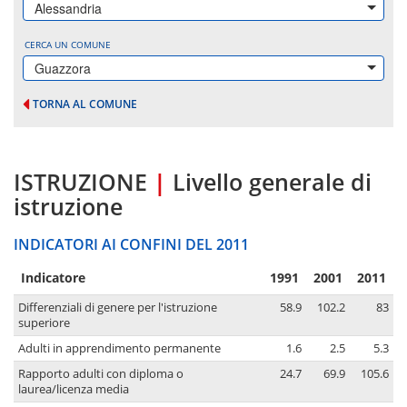
Alessandria
CERCA UN COMUNE
Guazzora
TORNA AL COMUNE
ISTRUZIONE
|
Livello generale di
istruzione
INDICATORI AI CONFINI DEL 2011
Indicatore
1991
2001
2011
Differenziali di genere per l'istruzione
58.9
102.2
83
superiore
Adulti in apprendimento permanente
1.6
2.5
5.3
Rapporto adulti con diploma o
24.7
69.9
105.6
laurea/licenza media