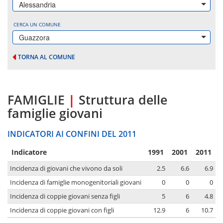
Alessandria
CERCA UN COMUNE
Guazzora
TORNA AL COMUNE
FAMIGLIE
|
Struttura delle
famiglie giovani
INDICATORI AI CONFINI DEL 2011
Indicatore
1991
2001
2011
Incidenza di giovani che vivono da soli
2.5
6.6
6.9
Incidenza di famiglie monogenitoriali giovani
0
0
0
Incidenza di coppie giovani senza figli
5
6
4.8
Incidenza di coppie giovani con figli
12.9
6
10.7