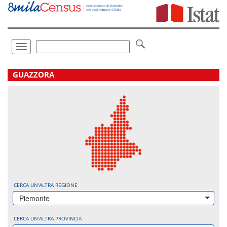
Vai
direttamente
a:
Contenuto
Ricerca
Toggle
navigation
.
GUAZZORA
CERCA UN'ALTRA REGIONE
Piemonte
CERCA UN'ALTRA PROVINCIA