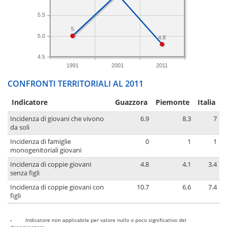
5.5
5
5.0
4.8
4.5
1991
2001
2011
CONFRONTI TERRITORIALI AL 2011
Indicatore
Guazzora
Piemonte
Italia
Incidenza di giovani che vivono
6.9
8.3
7
da soli
Incidenza di famiglie
0
1
1
monogenitoriali giovani
Incidenza di coppie giovani
4.8
4.1
3.4
senza figli
Incidenza di coppie giovani con
10.7
6.6
7.4
figli
-
Indicatore non applicabile per valore nullo o poco significativo del