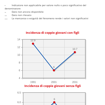
-
Indicatore non applicabile per valore nullo o poco significativo del
denominatore
..
Dato non ancora disponibile
...
Dato non rilevato
....
La mancanza o esiguità del fenomeno rende i valori non significativi
Incidenza di coppie giovani con figli
14
12.9
12
10.7
10
8
6
6
4
1991
2001
2011
Incidenza di coppie giovani senza figli
6.5
6
6.0