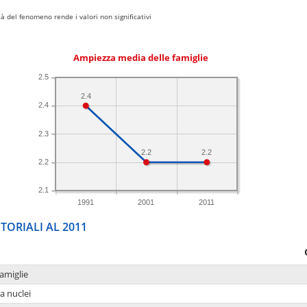
 del fenomeno rende i valori non significativi
Ampiezza media delle famiglie
2.5
2.4
2.4
2.3
2.2
2.2
2.2
2.1
1991
2001
2011
TORIALI AL 2011
amiglie
a nuclei