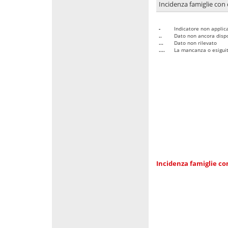
Incidenza famiglie con 
-
Indicatore non applica
..
Dato non ancora dispo
...
Dato non rilevato
....
La mancanza o esiguità
Incidenza famiglie co