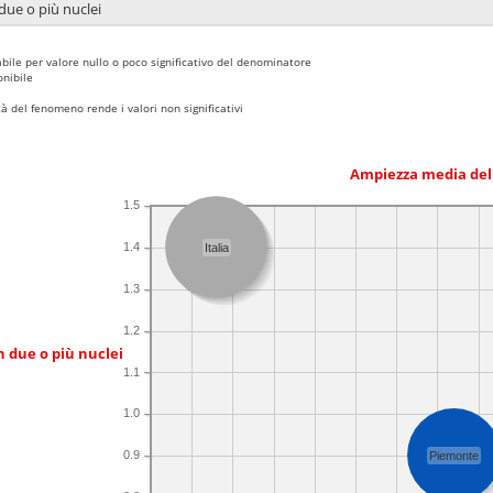
due o più nuclei
bile per valore nullo o poco significativo del denominatore
nibile
 del fenomeno rende i valori non significativi
Ampiezza media del
1.5
1.4
Italia
1.3
1.2
n due o più nuclei
1.1
1.0
0.9
Piemonte