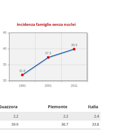
Incidenza famiglie senza nuclei
45
39.9
40
37.3
35
31.8
30
1991
2001
2011
Guazzora
Piemonte
Italia
2.2
2.2
2.4
39.9
36.7
33.8