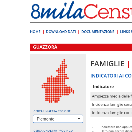
Vai
direttamente
a:
Contenuto
Ricerca
HOME
DOWNLOAD DATI
DOCUMENTAZIONE
LINKS 
.
GUAZZORA
FAMIGLIE
|
INDICATORI AI CO
Indicatore
Ampiezza media delle f
Incidenza famiglie senz
CERCA UN'ALTRA REGIONE
Incidenza famiglie con 
Piemonte
-
Indicatore non applica
CERCA UN'ALTRA PROVINCIA
..
Dato non ancora dispo