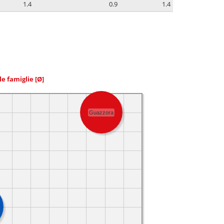
1.4
0.9
1.4
le famiglie
[Ø]
Guazzora