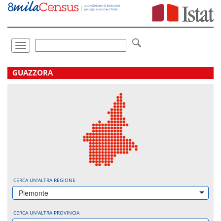
Vai
direttamente
a:
Contenuto
Ricerca
Toggle
navigation
.
GUAZZORA
CERCA UN'ALTRA REGIONE
Piemonte
CERCA UN'ALTRA PROVINCIA