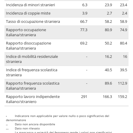
Incidenza di minori stranieri
6.3
23.9
23.4
Incidenza di coppie miste
3.9
2.7
2.4
Tasso di occupazione straniera
66.7
58.2
58.9
Rapporto occupazione
77.3
80.9
74.9
italiana/straniera
Rapporto disoccupazione
69.2
50.2
80.4
italiana/straniera
Indice di mobilità residenziale
-
16.2
16
straniera
Indice di frequenza scolastica
-
40.5
39.5
straniera
Rapporto frequenza scolastica
-
89.6
112.9
italiana/straniera
Rapporto lavoro indipendente
291
166.3
159.2
italiano/straniero
-
Indicatore non applicabile per valore nullo o poco significativo del
denominatore
..
Dato non ancora disponibile
...
Dato non rilevato
....
La mancanza o esiguità del fenomeno rende i valori non significativi