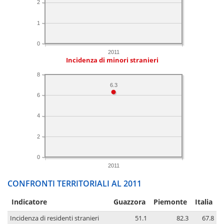
2
1
0
2011
Incidenza di minori stranieri
8
6.3
6
4
2
0
2011
CONFRONTI TERRITORIALI AL 2011
Indicatore
Guazzora
Piemonte
Italia
Incidenza di residenti stranieri
51.1
82.3
67.8