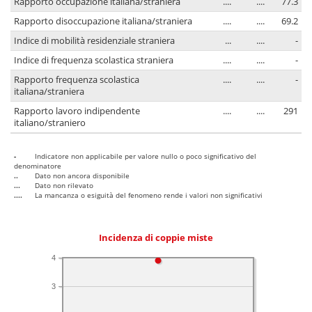
Rapporto occupazione italiana/straniera
....
....
77.3
Rapporto disoccupazione italiana/straniera
....
....
69.2
Indice di mobilità residenziale straniera
...
....
-
Indice di frequenza scolastica straniera
....
....
-
Rapporto frequenza scolastica
....
....
-
italiana/straniera
Rapporto lavoro indipendente
....
....
291
italiano/straniero
-
Indicatore non applicabile per valore nullo o poco significativo del
denominatore
..
Dato non ancora disponibile
...
Dato non rilevato
....
La mancanza o esiguità del fenomeno rende i valori non significativi
Incidenza di coppie miste
4
3