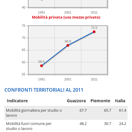
40
1991
2001
2011
Mobilità privata (uso mezzo privato)
75
72.5
70
66.9
65
58.5
60
55
1991
2001
2011
CONFRONTI TERRITORIALI AL 2011
Indicatore
Guazzora
Piemonte
Italia
Mobilità giornaliera per studio o
67.7
65.7
61.4
lavoro
Mobilità fuori comune per
48.2
30.7
24.2
studio o lavoro