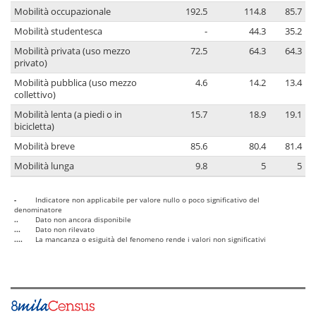
Mobilità occupazionale
192.5
114.8
85.7
Mobilità studentesca
-
44.3
35.2
Mobilità privata (uso mezzo
72.5
64.3
64.3
privato)
Mobilità pubblica (uso mezzo
4.6
14.2
13.4
collettivo)
Mobilità lenta (a piedi o in
15.7
18.9
19.1
bicicletta)
Mobilità breve
85.6
80.4
81.4
Mobilità lunga
9.8
5
5
-
Indicatore non applicabile per valore nullo o poco significativo del
denominatore
..
Dato non ancora disponibile
...
Dato non rilevato
....
La mancanza o esiguità del fenomeno rende i valori non significativi