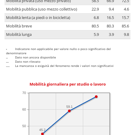
Mobilità privata (uso mezzo privato)
58.5
66.9
72.5
Mobilità pubblica (uso mezzo collettivo)
22.9
9.4
4.6
Mobilità lenta (a piedi o in bicicletta)
6.8
16.5
15.7
Mobilità breve
80.5
80.3
85.6
Mobilità lunga
5.9
3.9
9.8
-
Indicatore non applicabile per valore nullo o poco significativo del
denominatore
..
Dato non ancora disponibile
...
Dato non rilevato
....
La mancanza o esiguità del fenomeno rende i valori non significativi
Mobilità giornaliera per studio o lavoro
70
59.1
60
50
45.2