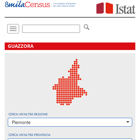
Vai
direttamente
a:
Contenuto
Ricerca
Toggle
navigation
.
GUAZZORA
CERCA UN'ALTRA REGIONE
Piemonte
CERCA UN'ALTRA PROVINCIA