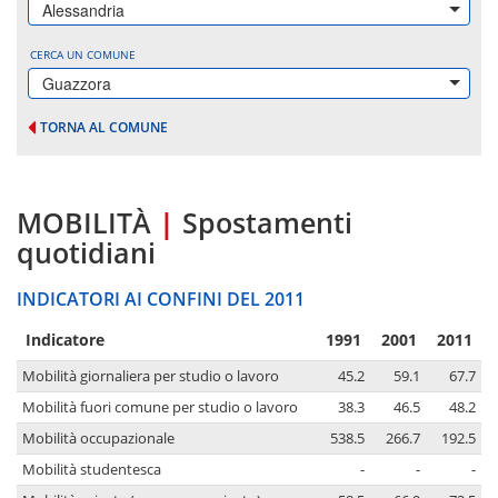
Alessandria
CERCA UN COMUNE
Guazzora
TORNA AL COMUNE
MOBILITÀ
|
Spostamenti
quotidiani
INDICATORI AI CONFINI DEL 2011
Indicatore
1991
2001
2011
Mobilità giornaliera per studio o lavoro
45.2
59.1
67.7
Mobilità fuori comune per studio o lavoro
38.3
46.5
48.2
Mobilità occupazionale
538.5
266.7
192.5
Mobilità studentesca
-
-
-