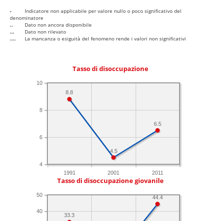
-
Indicatore non applicabile per valore nullo o poco significativo del
denominatore
..
Dato non ancora disponibile
...
Dato non rilevato
....
La mancanza o esiguità del fenomeno rende i valori non significativi
Tasso di disoccupazione
10
8.8
8
6.5
6
4.5
4
1991
2001
2011
Tasso di disoccupazione giovanile
50
44.4
40
33.3