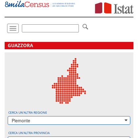
Vai
direttamente
a:
Contenuto
Ricerca
Toggle
navigation
.
GUAZZORA
CERCA UN'ALTRA REGIONE
Piemonte
CERCA UN'ALTRA PROVINCIA