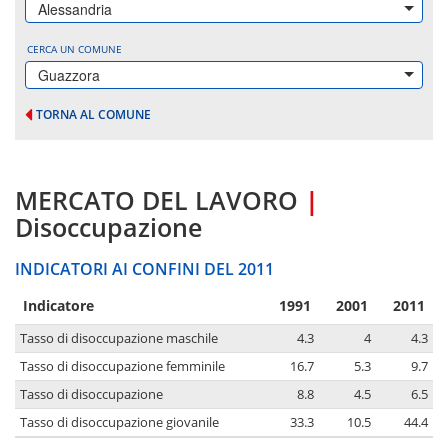
Alessandria
CERCA UN COMUNE
Guazzora
TORNA AL COMUNE
MERCATO DEL LAVORO
|
Disoccupazione
INDICATORI AI CONFINI DEL 2011
Indicatore
1991
2001
2011
Tasso di disoccupazione maschile
4.3
4
4.3
Tasso di disoccupazione femminile
16.7
5.3
9.7
Tasso di disoccupazione
8.8
4.5
6.5
Tasso di disoccupazione giovanile
33.3
10.5
44.4