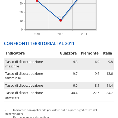
30
20
10.5
10
0
1991
2001
2011
CONFRONTI TERRITORIALI AL 2011
Indicatore
Guazzora
Piemonte
Italia
Tasso di disoccupazione
4.3
6.9
9.8
maschile
Tasso di disoccupazione
9.7
9.6
13.6
femminile
Tasso di disoccupazione
6.5
8.1
11.4
Tasso di disoccupazione
44.4
27.6
34.7
giovanile
-
Indicatore non applicabile per valore nullo o poco significativo del
denominatore
..
Dato non ancora disponibile