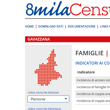
Vai
direttamente
a:
Contenuto
Ricerca
HOME
DOWNLOAD DATI
DOCUMENTAZIONE
LINKS 
.
GAVAZZANA
FAMIGLIE
|
INDICATORI AI CO
Indicatore
Incidenza di anziani sol
Incidenza di famiglie 
CERCA UN'ALTRA REGIONE
Incidenza di coppie anz
Piemonte
Incidenza di coppie anz
CERCA UN'ALTRA PROVINCIA