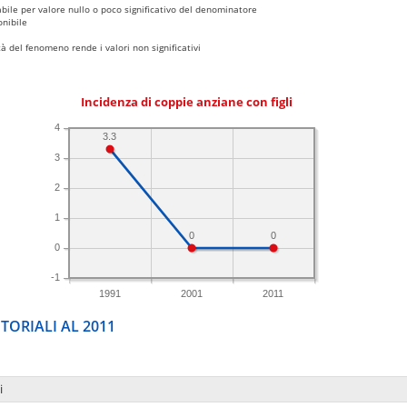
bile per valore nullo o poco significativo del denominatore
nibile
 del fenomeno rende i valori non significativi
Incidenza di coppie anziane con figli
4
3.3
3
2
1
0
0
0
-1
1991
2001
2011
TORIALI AL 2011
i