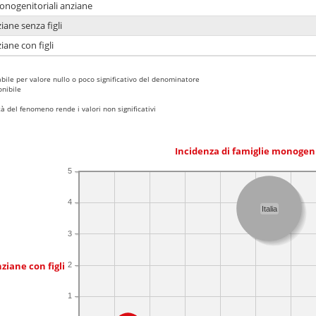
monogenitoriali anziane
iane senza figli
iane con figli
bile per valore nullo o poco significativo del denominatore
nibile
 del fenomeno rende i valori non significativi
Incidenza di famiglie monogen
5
4
Italia
3
ziane con figli
2
1