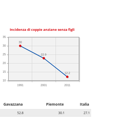
Incidenza di coppie anziane senza figli
35
30
30
25
22.9
20
15
12.2
10
1991
2001
2011
Gavazzana
Piemonte
Italia
52.8
30.1
27.1