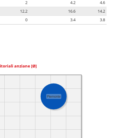
2
4.2
4.6
12.2
16.6
14.2
0
3.4
3.8
itoriali anziane
[Ø]
Piemonte