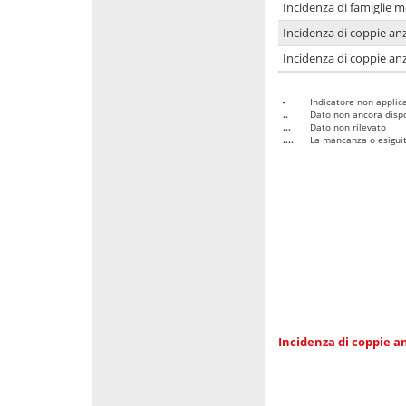
Incidenza di famiglie 
Incidenza di coppie anz
Incidenza di coppie anz
-
Indicatore non applica
..
Dato non ancora dispo
...
Dato non rilevato
....
La mancanza o esiguità
Incidenza di coppie an