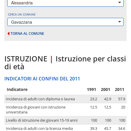
Alessandria
CERCA UN COMUNE
Gavazzana
TORNA AL COMUNE
ISTRUZIONE
|
Istruzione per classi
di età
INDICATORI AI CONFINI DEL 2011
Indicatore
1991
2001
2011
Incidenza di adulti con diploma o laurea
23.2
42.9
57.9
Incidenza di giovani con istruzione
12.5
12.5
20
universitaria
Livello di istruzione dei giovani 15-19 anni
100
100
100
Incidenza di adulti con la licenza media
39.3
45.7
34.6