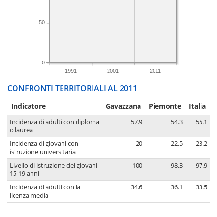
50
0
1991
2001
2011
CONFRONTI TERRITORIALI AL 2011
Indicatore
Gavazzana
Piemonte
Italia
Incidenza di adulti con diploma
57.9
54.3
55.1
o laurea
Incidenza di giovani con
20
22.5
23.2
istruzione universitaria
Livello di istruzione dei giovani
100
98.3
97.9
15-19 anni
Incidenza di adulti con la
34.6
36.1
33.5
licenza media