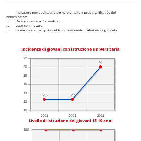
-
Indicatore non applicabile per valore nullo o poco significativo del
denominatore
..
Dato non ancora disponibile
...
Dato non rilevato
....
La mancanza o esiguità del fenomeno rende i valori non significativi
Incidenza di giovani con istruzione universitaria
22
20
20
18
16
14
12.5
12.5
12
10
1991
2001
2011
Livello di istruzione dei giovani 15-19 anni
100