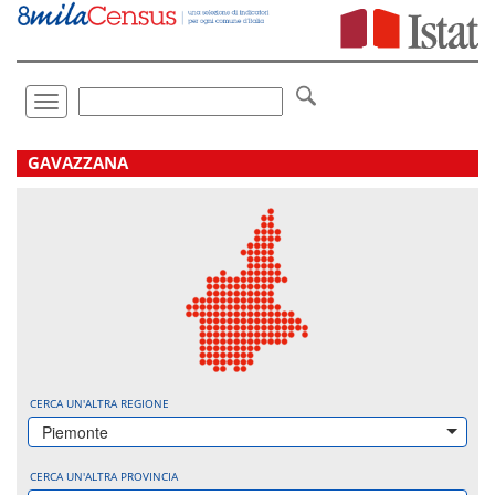
Vai
direttamente
a:
Contenuto
Ricerca
Toggle
navigation
.
GAVAZZANA
CERCA UN'ALTRA REGIONE
Piemonte
CERCA UN'ALTRA PROVINCIA