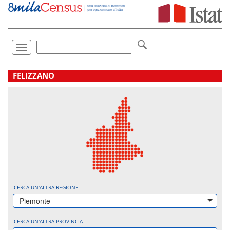
Vai
direttamente
a:
Contenuto
Ricerca
Toggle
navigation
.
FELIZZANO
CERCA UN'ALTRA REGIONE
Piemonte
CERCA UN'ALTRA PROVINCIA