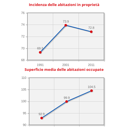
Incidenza delle abitazioni in proprietà
76
73.9
74
72.8
72
70
69.3
68
1991
2001
2011
Superficie media delle abitazioni occupate
110
104.5
105
99.9
100
95
92.9
90