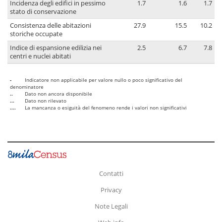
Incidenza degli edifici in pessimo
1.7
1.6
1.7
stato di conservazione
Consistenza delle abitazioni
27.9
15.5
10.2
storiche occupate
Indice di espansione edilizia nei
2.5
6.7
7.8
centri e nuclei abitati
-
Indicatore non applicabile per valore nullo o poco significativo del
denominatore
..
Dato non ancora disponibile
...
Dato non rilevato
....
La mancanza o esiguità del fenomeno rende i valori non significativi
Contatti
Privacy
Note Legali