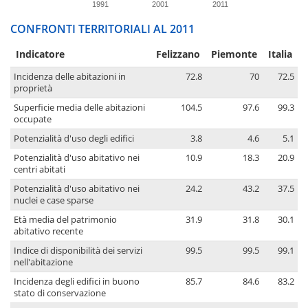
1991
2001
2011
CONFRONTI TERRITORIALI AL 2011
Indicatore
Felizzano
Piemonte
Italia
Incidenza delle abitazioni in
72.8
70
72.5
proprietà
Superficie media delle abitazioni
104.5
97.6
99.3
occupate
Potenzialità d'uso degli edifici
3.8
4.6
5.1
Potenzialità d'uso abitativo nei
10.9
18.3
20.9
centri abitati
Potenzialità d'uso abitativo nei
24.2
43.2
37.5
nuclei e case sparse
Età media del patrimonio
31.9
31.8
30.1
abitativo recente
Indice di disponibilità dei servizi
99.5
99.5
99.1
nell'abitazione
Incidenza degli edifici in buono
85.7
84.6
83.2
stato di conservazione