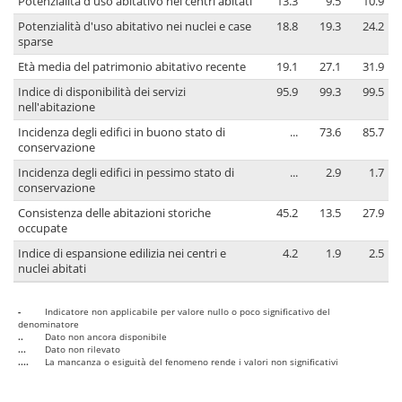
Potenzialità d'uso abitativo nei centri abitati
13.3
9.5
10.9
Potenzialità d'uso abitativo nei nuclei e case
18.8
19.3
24.2
sparse
Età media del patrimonio abitativo recente
19.1
27.1
31.9
Indice di disponibilità dei servizi
95.9
99.3
99.5
nell'abitazione
Incidenza degli edifici in buono stato di
...
73.6
85.7
conservazione
Incidenza degli edifici in pessimo stato di
...
2.9
1.7
conservazione
Consistenza delle abitazioni storiche
45.2
13.5
27.9
occupate
Indice di espansione edilizia nei centri e
4.2
1.9
2.5
nuclei abitati
-
Indicatore non applicabile per valore nullo o poco significativo del
denominatore
..
Dato non ancora disponibile
...
Dato non rilevato
....
La mancanza o esiguità del fenomeno rende i valori non significativi