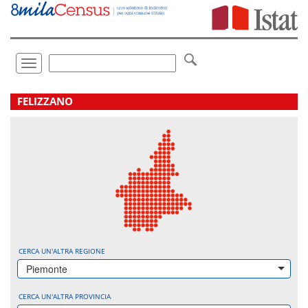
Vai
direttamente
a:
Contenuto
Ricerca
Toggle
navigation
.
FELIZZANO
CERCA UN'ALTRA REGIONE
Piemonte
CERCA UN'ALTRA PROVINCIA