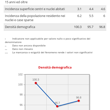
15 anni ed oltre
Incidenza superficie centri e nuclei abitati
3.1
4.4
4.6
Incidenza della popolazione residente nei
6.2
5.5
6
nuclei e case sparse
Densità demografica
100.3
95.7
96.8
-
Indicatore non applicabile per valore nullo o poco significativo del
denominatore
..
Dato non ancora disponibile
...
Dato non rilevato
....
La mancanza o esiguità del fenomeno rende i valori non significativi
Densità demografica
102
100.3
100
98
96.8
95.7
96