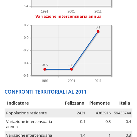
94
1991
2001
2011
Variazione intercensuaria annua
0.2
0.1
0.0
-0.2
-0.4
-0.5
-0.5
-0.6
1991
2001
2011
CONFRONTI TERRITORIALI AL 2011
Indicatore
Felizzano
Piemonte
Italia
Popolazione residente
2421
4363916
59433744
Variazione intercensuaria
0.1
0.3
0.4
annua
Variazione intercensuaria
1.4
1
0.3