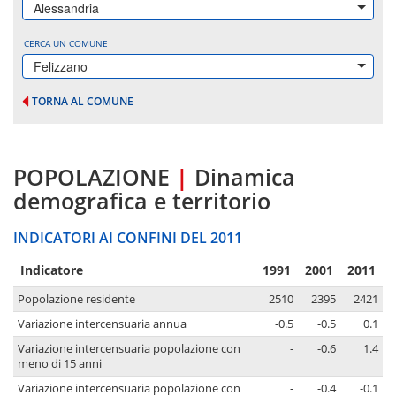
Alessandria
CERCA UN COMUNE
Felizzano
TORNA AL COMUNE
POPOLAZIONE
|
Dinamica
demografica e territorio
INDICATORI AI CONFINI DEL 2011
Indicatore
1991
2001
2011
Popolazione residente
2510
2395
2421
Variazione intercensuaria annua
-0.5
-0.5
0.1
Variazione intercensuaria popolazione con
-
-0.6
1.4
meno di 15 anni
Variazione intercensuaria popolazione con
-
-0.4
-0.1