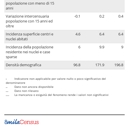
popolazione con meno di 15
anni
Variazione intercensuaria
-0.1
0.2
0.4
popolazione con 15 anni ed
oltre
Incidenza superficie centri e
4.6
6.4
6.4
nuclei abitati
Incidenza della popolazione
6
9.9
9
residente nei nuclei e case
sparse
Densità demografica
96.8
171.9
196.8
-
Indicatore non applicabile per valore nullo o poco significativo del
denominatore
..
Dato non ancora disponibile
...
Dato non rilevato
....
La mancanza o esiguità del fenomeno rende i valori non significativi