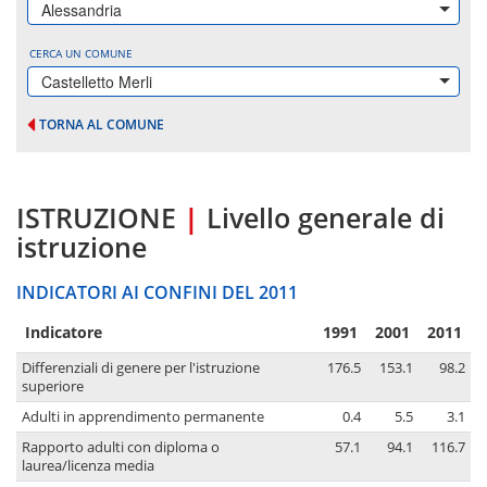
Alessandria
CERCA UN COMUNE
Castelletto Merli
TORNA AL COMUNE
ISTRUZIONE
|
Livello generale di
istruzione
INDICATORI AI CONFINI DEL 2011
Indicatore
1991
2001
2011
Differenziali di genere per l'istruzione
176.5
153.1
98.2
superiore
Adulti in apprendimento permanente
0.4
5.5
3.1
Rapporto adulti con diploma o
57.1
94.1
116.7
laurea/licenza media