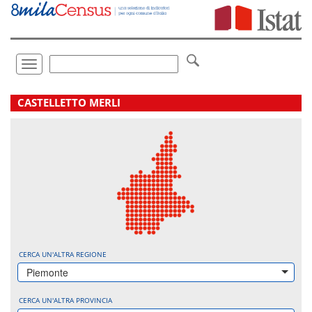
Vai
direttamente
a:
Contenuto
Ricerca
Toggle
navigation
.
CASTELLETTO MERLI
CERCA UN'ALTRA REGIONE
Piemonte
CERCA UN'ALTRA PROVINCIA