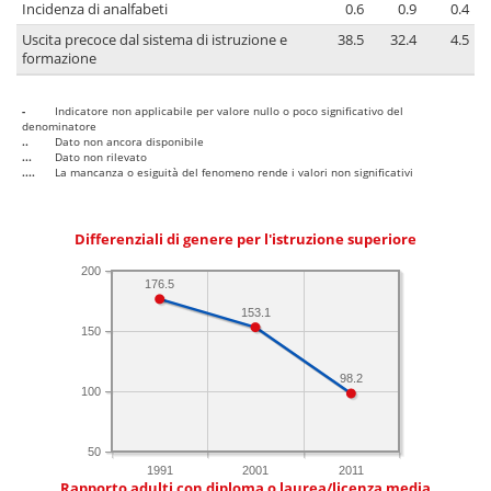
Incidenza di analfabeti
0.6
0.9
0.4
Uscita precoce dal sistema di istruzione e
38.5
32.4
4.5
formazione
-
Indicatore non applicabile per valore nullo o poco significativo del
denominatore
..
Dato non ancora disponibile
...
Dato non rilevato
....
La mancanza o esiguità del fenomeno rende i valori non significativi
Differenziali di genere per l'istruzione superiore
200
176.5
153.1
150
98.2
100
50
1991
2001
2011
Rapporto adulti con diploma o laurea/licenza media