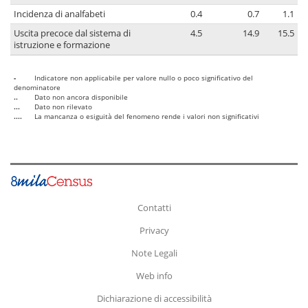
Incidenza di analfabeti
0.4
0.7
1.1
Uscita precoce dal sistema di
4.5
14.9
15.5
istruzione e formazione
-
Indicatore non applicabile per valore nullo o poco significativo del
denominatore
..
Dato non ancora disponibile
...
Dato non rilevato
....
La mancanza o esiguità del fenomeno rende i valori non significativi
Contatti
Privacy
Note Legali
Web info
Dichiarazione di accessibilità