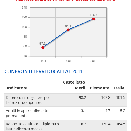
140
116.7
120
94.1
100
80
57.1
60
40
1991
2001
2011
CONFRONTI TERRITORIALI AL 2011
Castelletto
Indicatore
Merli
Piemonte
Italia
Differenziali di genere per
98.2
102.8
101.5
l'istruzione superiore
Adulti in apprendimento
3.1
4.7
5.2
permanente
Rapporto adulti con diploma o
116.7
150.4
164.5
laurea/licenza media