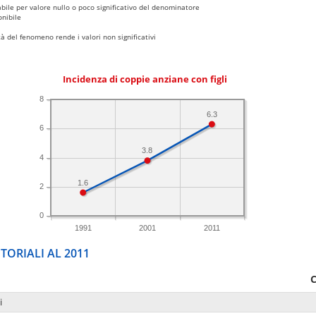
bile per valore nullo o poco significativo del denominatore
nibile
 del fenomeno rende i valori non significativi
Incidenza di coppie anziane con figli
8
6.3
6
3.8
4
1.6
2
0
1991
2001
2011
TORIALI AL 2011
C
i