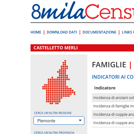
Vai
direttamente
a:
Contenuto
Ricerca
HOME
DOWNLOAD DATI
DOCUMENTAZIONE
LINKS 
.
CASTELLETTO MERLI
FAMIGLIE
|
INDICATORI AI CO
Indicatore
Incidenza di anziani sol
Incidenza di famiglie 
CERCA UN'ALTRA REGIONE
Incidenza di coppie anz
Piemonte
Incidenza di coppie anz
CERCA UN'ALTRA PROVINCIA