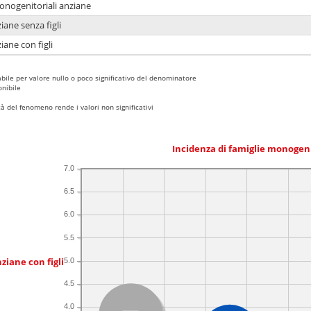
monogenitoriali anziane
iane senza figli
iane con figli
bile per valore nullo o poco significativo del denominatore
nibile
 del fenomeno rende i valori non significativi
Incidenza di famiglie monogen
7.0
6.5
6.0
5.5
ziane con figli
5.0
4.5
4.0