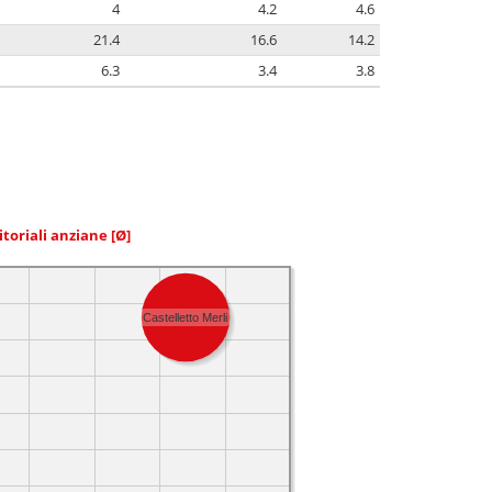
4
4.2
4.6
21.4
16.6
14.2
6.3
3.4
3.8
itoriali anziane
[Ø]
Castelletto Merli