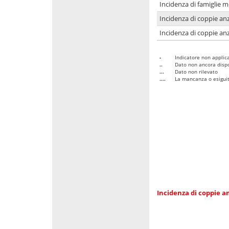
Incidenza di famiglie 
Incidenza di coppie anz
Incidenza di coppie anz
-
Indicatore non applica
..
Dato non ancora dispo
...
Dato non rilevato
....
La mancanza o esiguità
Incidenza di coppie an