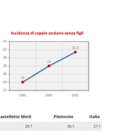
Incidenza di coppie anziane senza figli
24
21.4
22
20
18
18
16
14
14
12
1991
2001
2011
astelletto Merli
Piemonte
Italia
29.7
30.1
27.1