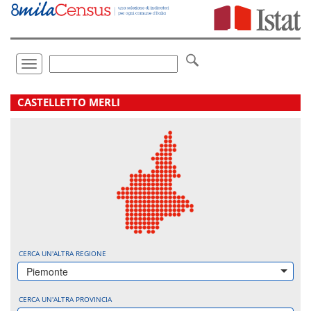
Vai
direttamente
a:
Contenuto
Ricerca
Toggle
navigation
.
CASTELLETTO MERLI
CERCA UN'ALTRA REGIONE
Piemonte
CERCA UN'ALTRA PROVINCIA