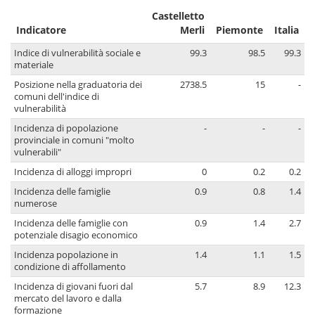
Castelletto
Indicatore
Merli
Piemonte
Italia
Indice di vulnerabilità sociale e
99.3
98.5
99.3
materiale
Posizione nella graduatoria dei
2738.5
15
-
comuni dell'indice di
vulnerabilità
Incidenza di popolazione
-
-
-
provinciale in comuni "molto
vulnerabili"
Incidenza di alloggi impropri
0
0.2
0.2
Incidenza delle famiglie
0.9
0.8
1.4
numerose
Incidenza delle famiglie con
0.9
1.4
2.7
potenziale disagio economico
Incidenza popolazione in
1.4
1.1
1.5
condizione di affollamento
Incidenza di giovani fuori dal
5.7
8.9
12.3
mercato del lavoro e dalla
formazione