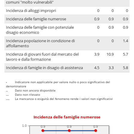
comuni "molto vulnerabili"
Incidenza di alloggi impropri
0
0
0
Incidenza delle famiglie numerose
0.9
0.9
0.9
Incidenza delle famiglie con potenziale
0
0.9
0.9
disagio economico
Incidenza popolazione in condizione di
0
0
1.4
affollamento
Incidenza di giovani fuori dal mercato del
3.9
10.9
5.7
lavoro e dalla formazione
Incidenza di famiglie in disagio di assistenza
4.5
3.3
5.8
-
Indicatore non applicabile per valore nullo o poco significativo del
denominatore
..
Dato non ancora disponibile
...
Dato non rilevato
....
La mancanza o esiguità del fenomeno rende i valori non significativi
Incidenza delle famiglie numerose
1.0
0.9
0.9
0.9