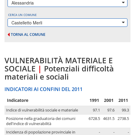
Alessandria
CERCA UN COMUNE
Castelletto Merli
TORNA AL COMUNE
VULNERABILITÀ MATERIALE E
SOCIALE
|
Potenziali difficoltà
materiali e sociali
INDICATORI AI CONFINI DEL 2011
Indicatore
1991
2001
2011
Indice di vulnerabilità sociale e materiale
97.1
97.6
99.3
Posizione nella graduatoria dei comuni
6728.5
4631.5
2738.5
dell'indice di vulnerabilità
Incidenza di popolazione provinciale in
-
-
-