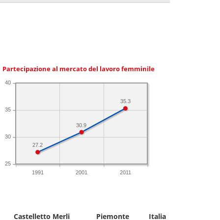
Partecipazione al mercato del lavoro femminile
40
35.3
35
30.9
30
27.2
25
1991
2001
2011
Castelletto Merli
Piemonte
Italia