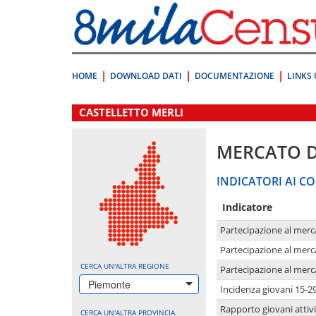
Vai
direttamente
a:
Contenuto
Ricerca
HOME
DOWNLOAD DATI
DOCUMENTAZIONE
LINKS 
.
CASTELLETTO MERLI
MERCATO 
INDICATORI AI CO
Indicatore
Partecipazione al merc
Partecipazione al merc
CERCA UN'ALTRA REGIONE
Partecipazione al merc
Piemonte
Incidenza giovani 15-2
Rapporto giovani attivi
CERCA UN'ALTRA PROVINCIA