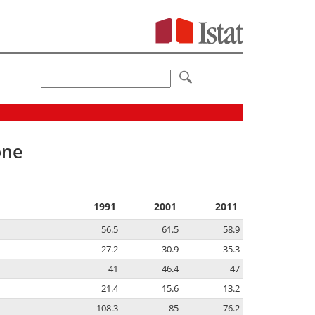
one
1991
2001
2011
56.5
61.5
58.9
27.2
30.9
35.3
41
46.4
47
21.4
15.6
13.2
108.3
85
76.2