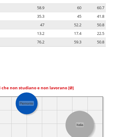
58.9
60
60.7
35.3
45
41.8
47
52.2
50.8
13.2
17.4
22.5
76.2
59.3
50.8
ni che non studiano e non lavorano
[Ø]
Piemonte
Italia