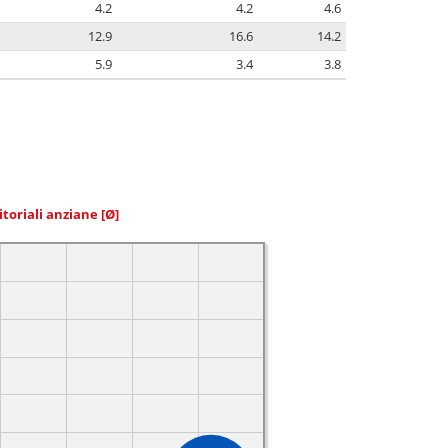
4.2
4.2
4.6
12.9
16.6
14.2
5.9
3.4
3.8
itoriali anziane
[Ø]