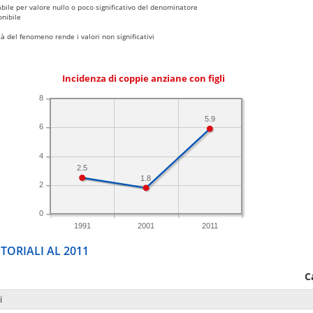
bile per valore nullo o poco significativo del denominatore
nibile
 del fenomeno rende i valori non significativi
Incidenza di coppie anziane con figli
8
5.9
6
4
2.5
1.8
2
0
1991
2001
2011
TORIALI AL 2011
C
i