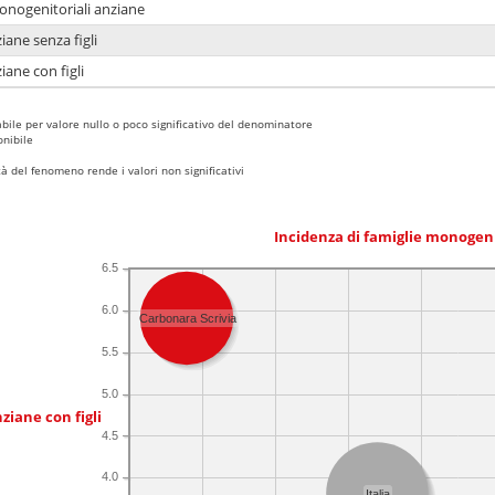
monogenitoriali anziane
iane senza figli
iane con figli
bile per valore nullo o poco significativo del denominatore
nibile
 del fenomeno rende i valori non significativi
Incidenza di famiglie monogen
6.5
6.0
Carbonara Scrivia
5.5
5.0
ziane con figli
4.5
4.0
Italia