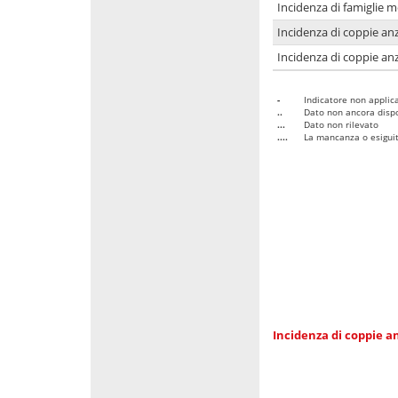
Incidenza di famiglie 
Incidenza di coppie anz
Incidenza di coppie anz
-
Indicatore non applica
..
Dato non ancora dispo
...
Dato non rilevato
....
La mancanza o esiguità
Incidenza di coppie an