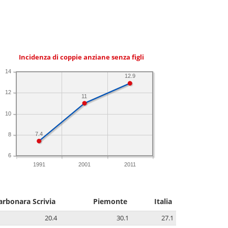
Incidenza di coppie anziane senza figli
14
12.9
12
11
10
7.4
8
6
1991
2001
2011
arbonara Scrivia
Piemonte
Italia
20.4
30.1
27.1