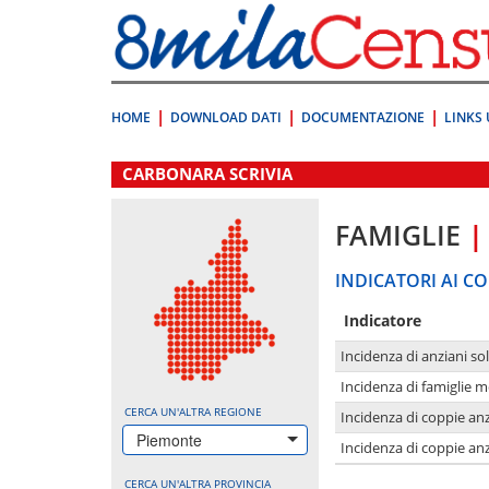
Vai
direttamente
a:
Contenuto
Ricerca
HOME
DOWNLOAD DATI
DOCUMENTAZIONE
LINKS 
.
CARBONARA SCRIVIA
FAMIGLIE
|
INDICATORI AI CO
Indicatore
Incidenza di anziani sol
Incidenza di famiglie 
CERCA UN'ALTRA REGIONE
Incidenza di coppie anz
Piemonte
Incidenza di coppie anz
CERCA UN'ALTRA PROVINCIA