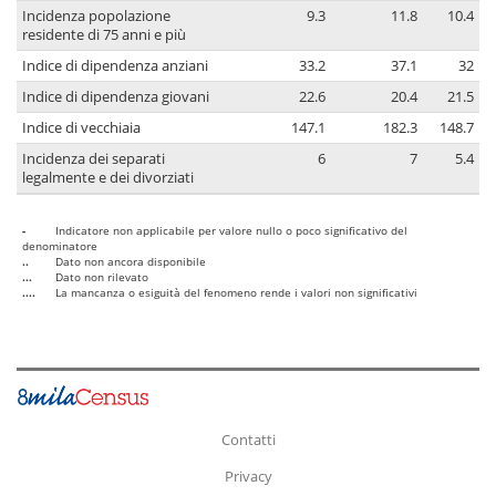
Incidenza popolazione
9.3
11.8
10.4
residente di 75 anni e più
Indice di dipendenza anziani
33.2
37.1
32
Indice di dipendenza giovani
22.6
20.4
21.5
Indice di vecchiaia
147.1
182.3
148.7
Incidenza dei separati
6
7
5.4
legalmente e dei divorziati
-
Indicatore non applicabile per valore nullo o poco significativo del
denominatore
..
Dato non ancora disponibile
...
Dato non rilevato
....
La mancanza o esiguità del fenomeno rende i valori non significativi
Contatti
Privacy