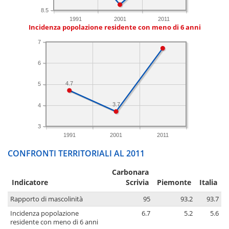
8.5
1991
2001
2011
Incidenza popolazione residente con meno di 6 anni
7
6
4.7
5
3.7
4
3
1991
2001
2011
CONFRONTI TERRITORIALI AL 2011
Carbonara
Indicatore
Scrivia
Piemonte
Italia
Rapporto di mascolinità
95
93.2
93.7
Incidenza popolazione
6.7
5.2
5.6
residente con meno di 6 anni