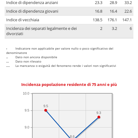
Indice di dipendenza anziani
23.3
28.9
33.2
Indice di dipendenza giovani
16.8
16.4
22.6
Indice di vecchiaia
138.5
176.1
147.1
Incidenza dei separati legalmente e dei
2
3.2
6
divorziati
-
Indicatore non applicabile per valore nullo o poco significativo del
denominatore
..
Dato non ancora disponibile
...
Dato non rilevato
....
La mancanza o esiguità del fenomeno rende i valori non significativi
Incidenza popolazione residente di 75 anni e più
10.0
9.5
9.5
9.3
9.0
8.6