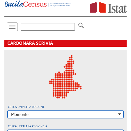
Vai
direttamente
a:
Contenuto
Ricerca
Toggle
navigation
.
CARBONARA SCRIVIA
CERCA UN'ALTRA REGIONE
Piemonte
CERCA UN'ALTRA PROVINCIA