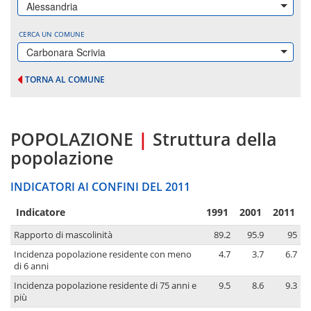
Alessandria
CERCA UN COMUNE
Carbonara Scrivia
TORNA AL COMUNE
POPOLAZIONE
|
Struttura della
popolazione
INDICATORI AI CONFINI DEL 2011
Indicatore
1991
2001
2011
Rapporto di mascolinità
89.2
95.9
95
Incidenza popolazione residente con meno
4.7
3.7
6.7
di 6 anni
Incidenza popolazione residente di 75 anni e
9.5
8.6
9.3
più